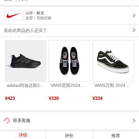
品牌：
耐克
发货：百丽优购
喜欢此商品的人还买了
adidas阿迪达斯2025中性edge gamedaySPW FTW-跑步GW2499
VANS范斯2024中性SK8-HiCL帆布鞋/硫化鞋VN000D5IB8C
VANS万斯 2024年新款中性OldSkool帆布鞋/硫化鞋VN000D3HY28（延续款）
¥423
¥339
¥334
联系客服
详情
评价
推荐