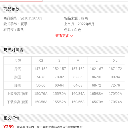
商品参数
商品编号：yg101520583
货品来源：招商
款式季节：夏季
上市月：2022年5月
衣门襟：套头
色系：白色
运动款式：短袖T恤
版型：标准
查看更多
销售季：22Q2
性别：女子
尺码对照表
尺码
XS
S
M
L
XL
身高
147-152
152-157
157-162
162-167
167-172
胸围
74-78
78-82
82-86
86-90
90-94
腰围
56-60
60-64
64-68
68-72
72-76
上装身高/胸围
150/76A
155/80A
160/84A
165/88A
170/92A
下装身高/腰围
150/58A
155/62A
160/66A
165/70A
170/74A
图文详情
¥259
即销售价或因开展不同的优惠活动而设定的即时售价。