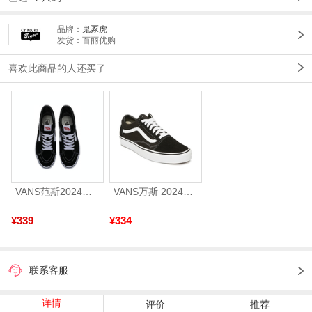
品牌：
鬼冢虎
发货：百丽优购
喜欢此商品的人还买了
VANS范斯2024中性SK8-HiCL帆布鞋/硫化鞋VN000D5IB8C
VANS万斯 2024年新款中性OldSkool帆布鞋/硫化鞋VN000D3HY28（延续款）
¥339
¥334
联系客服
详情
评价
推荐