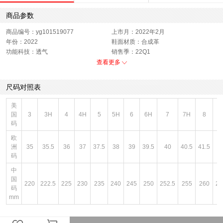
商品参数
商品编号：yg101519077
上市月：2022年2月
年份：2022
鞋面材质：合成革
功能科技：透气
销售季：22Q1
性别：中性
货品来源：招商
查看更多
渠道划分：线下同步
上市时间：2022年春季
鞋帮：低帮
色系：拼色
尺码对照表
风格：休闲
闭合方式：套脚
美
国
3
3H
4
4H
5
5H
6
6H
7
7H
8
8
码
欧
洲
35
35.5
36
37
37.5
38
39
39.5
40
40.5
41.5
4
码
中
国
220
222.5
225
230
235
240
245
250
252.5
255
260
26
码
mm