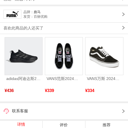
品牌：
彪马
发货：百丽优购
喜欢此商品的人还买了
adidas阿迪达斯2025中性edge gamedaySPW FTW-跑步GW2499
VANS范斯2024中性SK8-HiCL帆布鞋/硫化鞋VN000D5IB8C
VANS万斯 2024年新款中性OldSkool帆布鞋/硫化鞋VN000D3HY28（延续款）
¥436
¥339
¥334
联系客服
详情
评价
推荐