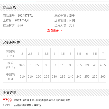
商品参数
商品编号：101487871
款式季节：夏季
上市月：2021年4月
运动项目：休闲
鞋面材质：织物
适用人群：女子
销售季：21Q2
性别：女子
查看更多
货品来源：招商
渠道划分：线下同步
鞋帮：低帮
色系：黑色
尺码对照表
风格：休闲
闭合方式：系带
英国码
2
2.5
3
3.5
4
4.5
5
5.5
6
6.5
7
（UK）
欧码
34.5
35
35.5
36
37
37.5
38
38.5
39
40
40.5
（EUR）
中国码
210
210
220
225
230
235
240
245
250
255
260
（MM）
图文详情
¥799
即销售价或因开展不同的优惠活动而设定的即时售价。
¥799
品牌商建议零售价或牌价。