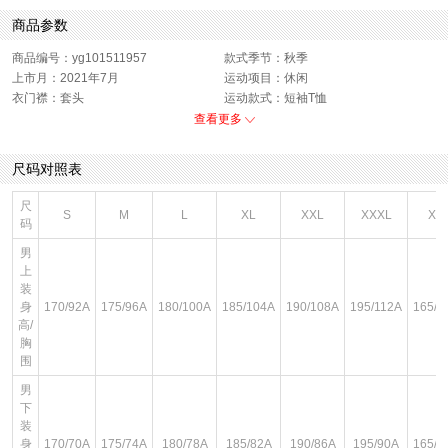
商品参数
商品编号：yg101511957
款式季节：秋季
上市月：2021年7月
运动项目：休闲
衣门襟：套头
运动款式：短袖T恤
版型：标准
销售季：21Q3
查看更多
性别：男子
货品来源：招商
渠道划分：线下同步
服细款：圆领短T
尺码对照表
色系：黑色
主要功能：透气
尺
S
M
L
XL
XXL
XXXL
XS
码
男
上
装
身
170/92A
175/96A
180/100A
185/104A
190/108A
195/112A
165/8
高/
胸
围
男
下
装
身
170/70A
175/74A
180/78A
185/82A
190/86A
195/90A
165/6