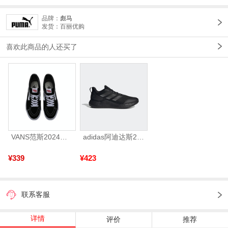
品牌：
彪马
发货：百丽优购
喜欢此商品的人还买了
VANS范斯2024中性SK8-HiCL帆布鞋/硫化鞋VN000D5IB8C
adidas阿迪达斯2025中性edge gamedaySPW FTW-跑步GW2499
¥339
¥423
联系客服
详情
评价
推荐