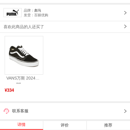
品牌：
彪马
发货：百丽优购
喜欢此商品的人还买了
VANS万斯 2024年新款中性OldSkool帆布鞋/硫化鞋VN000D3HY28（延续款）
¥539
¥334
联系客服
详情
评价
推荐