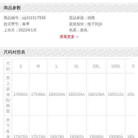
商品参数
商品编号：yg101517938
货品来源：招商
款式季节：春季
渠道划分：线下同步
上市月：2022年1月
色系：黑色
运动款式：开衫
版型：标准
查看更多
销售季：22Q1
性别：男子
尺码对照表
尺
S
M
L
XL
XXL
XXXL
XS
码
男
上
装
身
170/92A
175/96A
180/100A
185/104A
190/108A
195/112A
165/8
高/
胸
围
男
下
装
身
170/70A
175/74A
180/78A
185/82A
190/86A
195/90A
165/6