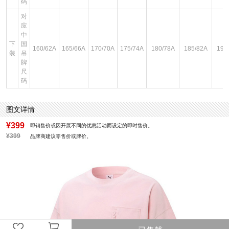
码
对
应
中
下
国
160/62A
165/66A
170/70A
175/74A
180/78A
185/82A
190
装
吊
牌
尺
码
图文详情
¥399
即销售价或因开展不同的优惠活动而设定的即时售价。
¥399
品牌商建议零售价或牌价。