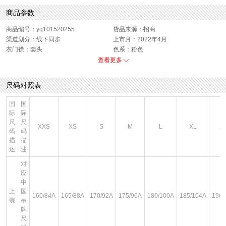
商品参数
商品编号：yg101520255
货品来源：招商
渠道划分：线下同步
上市月：2022年4月
衣门襟：套头
色系：粉色
运动款式：短袖T恤
版型：标准
查看更多
销售季：22Q2
性别：中性
尺码对照表
国
国
际
际
尺
尺
XXS
XS
S
M
L
XL
X
码
码
描
描
述
述
对
应
中
上
国
160/84A
165/88A
170/92A
175/96A
180/100A
185/104A
190/
装
吊
牌
尺