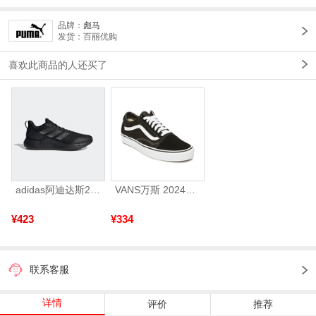
品牌：
彪马
发货：百丽优购
喜欢此商品的人还买了
adidas阿迪达斯2025中性edge gamedaySPW FTW-跑步GW2499
VANS万斯 2024年新款中性OldSkool帆布鞋/硫化鞋VN000D3HY28（延续款）
¥423
¥334
联系客服
详情
评价
推荐