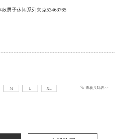
年款男子休闲系列夹克53468765
优购首页
挑选喜欢的商品