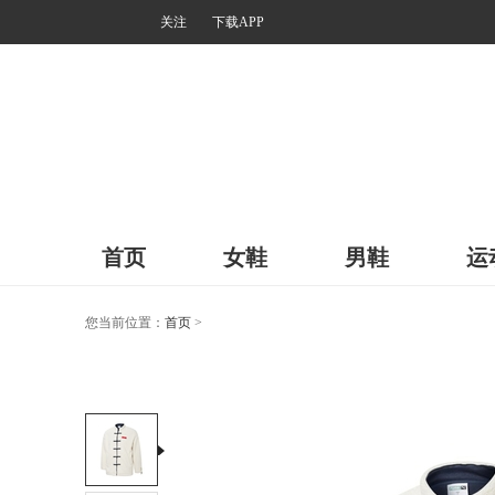
关注
下载APP
首页
女鞋
男鞋
运
您当前位置：
首页
>
运动户外
>
运动
>
运动服
>
上装
>
夹克
>