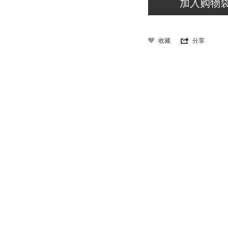
收藏
分享
商品信息
款式季节：冬季
货品来源：招商