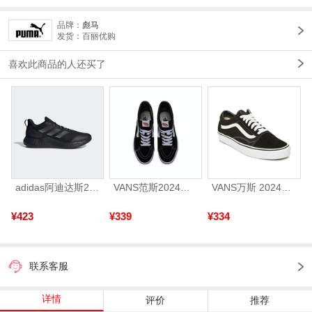
品牌：
彪马
发货：百丽优购
喜欢此商品的人还买了
adidas阿迪达斯2025中性edge gamedaySPW FTW-跑步GW2499
VANS范斯2024中性SK8-HiCL帆布鞋/硫化鞋VN000D5IB8C
VANS万斯 2024年新款中性OldSkool帆布鞋/硫化鞋VN000D3HY28（延续款）
¥423
¥339
¥334
联系客服
详情
评价
推荐