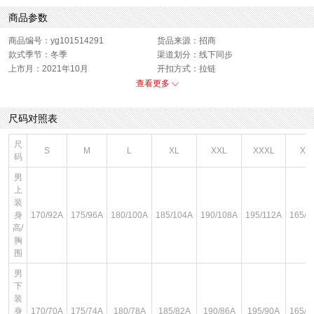
商品参数
商品编号：yg101514291
货品来源：招商
款式季节：冬季
渠道划分：线下同步
上市月：2021年10月
开扣方式：拉链
色系：黄色
运动款式：开衫
查看更多
版型：标准
销售季：21Q4
性别：男子
尺码对照表
尺
S
M
L
XL
XXL
XXXL
XS
码
男
上
装
身
170/92A
175/96A
180/100A
185/104A
190/108A
195/112A
165/8
高/
胸
围
男
下
装
身
170/70A
175/74A
180/78A
185/82A
190/86A
195/90A
165/6