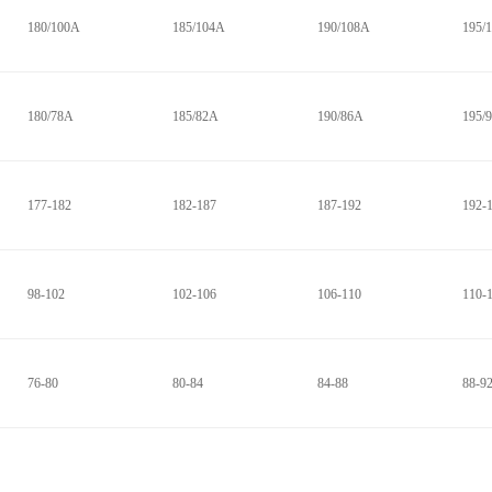
180/100A
185/104A
190/108A
195/
180/78A
185/82A
190/86A
195/
177-182
182-187
187-192
192-
98-102
102-106
106-110
110-
76-80
80-84
84-88
88-9