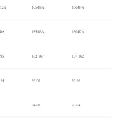
112A
165/88A
160/84A
90A
165/66A
160/62A
195
162-167
157-162
114
86-90
82-86
2
64-68
70-64