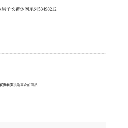
款男子长裤休闲系列53498212
优购首页
挑选喜欢的商品