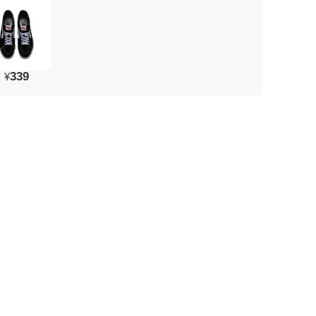
339
¥