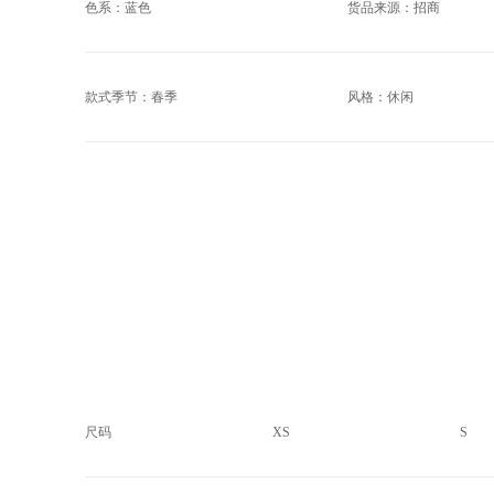
色系：蓝色
货品来源：招商
款式季节：春季
风格：休闲
尺码
XS
S