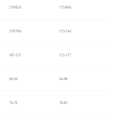
170/92A
175/96A
170/70A
175/74A
167-172
172-177
90-94
94-98
74-78
78-82