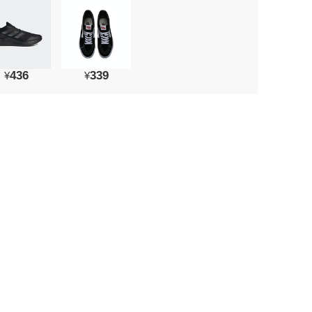
436
339
¥
¥