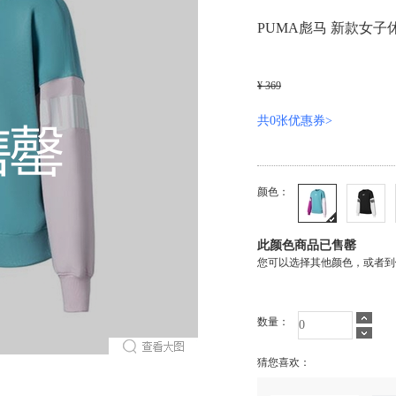
PUMA彪马 新款女子休
¥ 369
共0张优惠券>
颜色：
此颜色商品已售罄
您可以选择其他颜色，或者到
数量：
猜您喜欢：