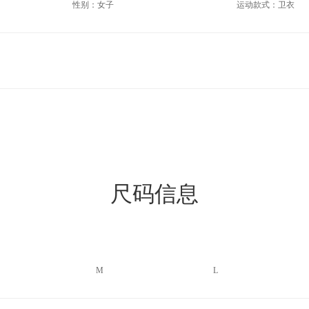
性别：女子
运动款式：卫衣
尺码信息
M
L