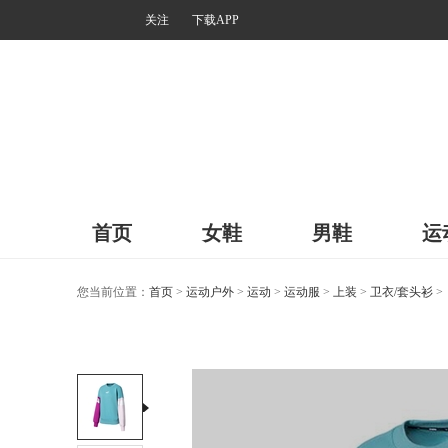
关注
下载APP
首页
女鞋
男鞋
运
您当前位置：
首页
>
运动户外
>
运动
>
运动服
>
上装
>
卫衣/套头衫
>