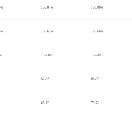
0A
160/84A
165/88A
8A
160/62A
165/66A
57
157-162
162-167
82-86
86-90
66-70
70-74