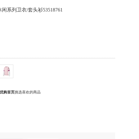
闲系列卫衣/套头衫53518761
优购首页
挑选喜欢的商品