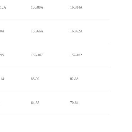
112A
165/88A
160/84A
90A
165/66A
160/62A
195
162-167
157-162
114
86-90
82-86
2
64-68
70-64