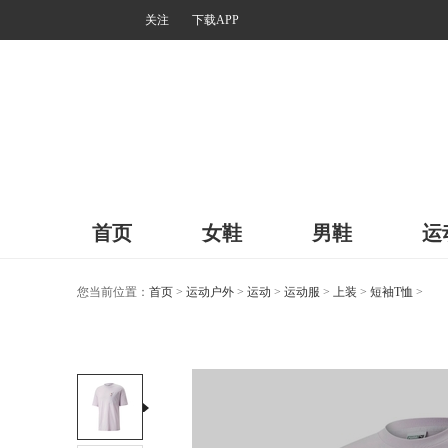
关注
下载APP
首页
女鞋
男鞋
运
您当前位置：
首页
>
运动户外
>
运动
>
运动服
>
上装
>
短袖T恤
>