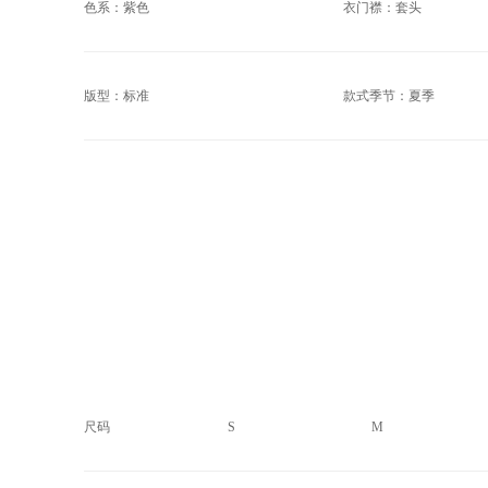
色系：紫色
衣门襟：套头
版型：标准
款式季节：夏季
尺码
S
M