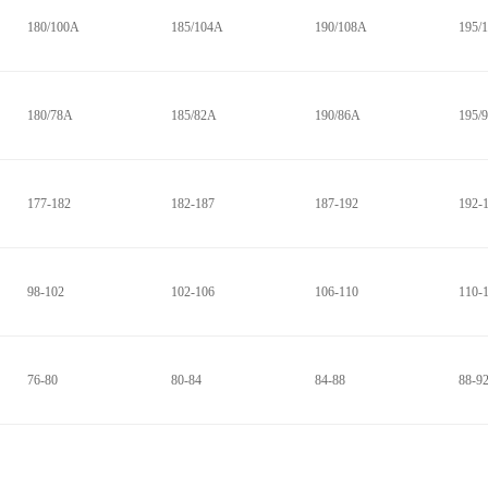
180/100A
185/104A
190/108A
195/
180/78A
185/82A
190/86A
195/
177-182
182-187
187-192
192-
98-102
102-106
106-110
110-
76-80
80-84
84-88
88-9