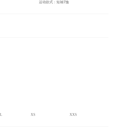
运动款式：短袖T恤
L
XS
XXS