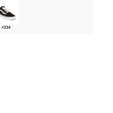
334
¥