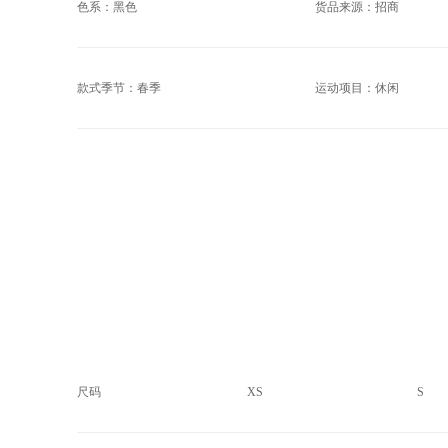
色系：黑色
货品来源：招商
款式季节：春季
运动项目：休闲
尺码
XS
S