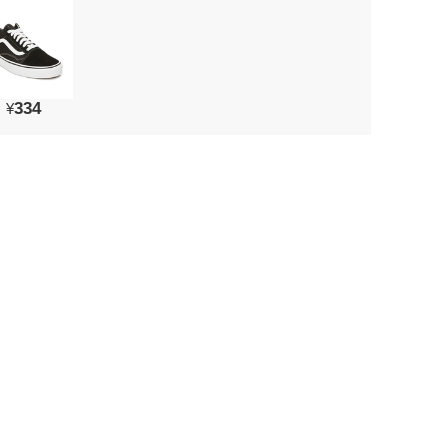
334
¥