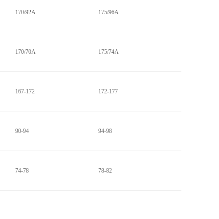
170/92A
175/96A
170/70A
175/74A
167-172
172-177
90-94
94-98
74-78
78-82