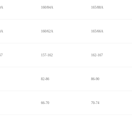
0A
160/84A
165/88A
8A
160/62A
165/66A
57
157-162
162-167
82-86
86-90
66-70
70-74