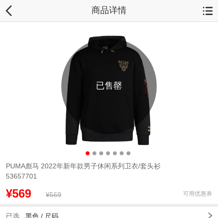
商品详情
已售罄
PUMA彪马 2022年新年款男子休闲系列卫衣/套头衫
53657701
¥569
可用优惠券
¥569
已选
黑色 /
尺码