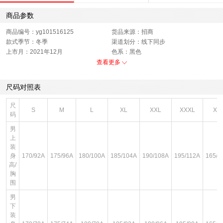
商品参数
商品编号：yg101516125
货品来源：招商
款式季节：冬季
渠道划分：线下同步
上市月：2021年12月
色系：黑色
运动款式：卫衣
版型：标准
查看更多
销售季：22Q1
性别：男子
尺码对照表
尺
S
M
L
XL
XXL
XXXL
XS
码
男
上
装
身
170/92A
175/96A
180/100A
185/104A
190/108A
195/112A
165/8
高/
胸
围
男
下
装