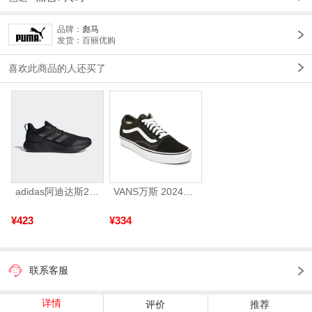
品牌：
彪马
发货：百丽优购
喜欢此商品的人还买了
adidas阿迪达斯2025中性edge gamedaySPW FTW-跑步GW2499
VANS万斯 2024年新款中性OldSkool帆布鞋/硫化鞋VN000D3HY28（延续款）
¥423
¥334
联系客服
详情
评价
推荐