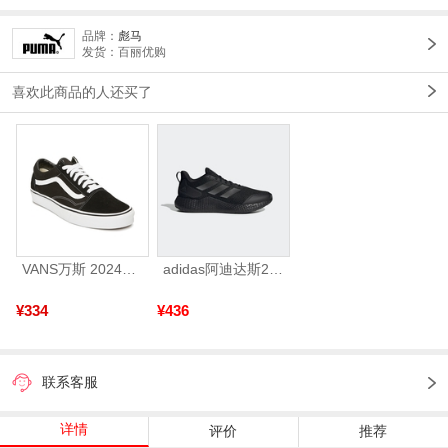
品牌：
彪马
发货：百丽优购
喜欢此商品的人还买了
VANS万斯 2024年新款中性OldSkool帆布鞋/硫化鞋VN000D3HY28（延续款）
adidas阿迪达斯2025中性edge gamedaySPW FTW-跑步GW2499
¥334
¥436
联系客服
详情
评价
推荐