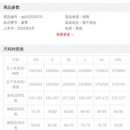
商品参数
商品编号：yg101520231
货品来源：招商
款式季节：夏季
渠道划分：线下同步
上市月：2022年4月
色系：黑色
运动款式：短裤
版型：标准
查看更多
销售季：22Q2
性别：女子
尺码对照表
尺码
XS
S
M
L
XL
XXL
女上装身高/
150/76A
155/80A
160/84A
165/88A
170/92A
175/96A
胸围
女下装身高/
150/54A
155/58A
160/62A
165/66A
170/70A
175/74A
腰围
身高适用范
147-152
152-157
157-162
162-167
167-172
172-177
围
胸围适用范
74-78
78-82
82-86
86-90
90-94
94-98
围
腰围适用范
58-62
62-66
66-70
70-74
74-78
78-82
围