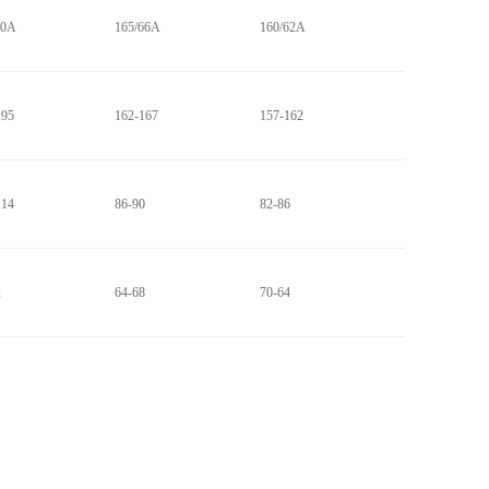
90A
165/66A
160/62A
195
162-167
157-162
114
86-90
82-86
2
64-68
70-64