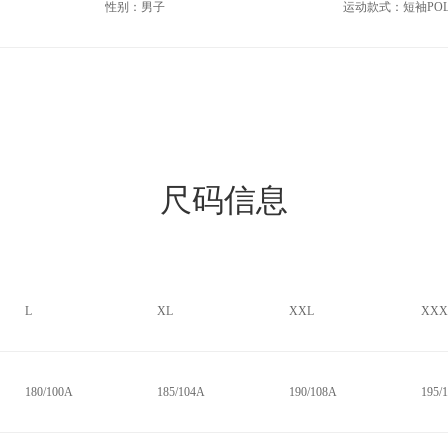
性别：男子
运动款式：短袖PO
尺码信息
L
XL
XXL
XXX
180/100A
185/104A
190/108A
195/