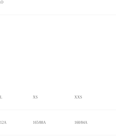
LO
L
XS
XXS
112A
165/88A
160/84A