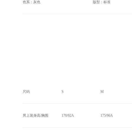
色系：灰色
版型：标准
尺码
S
M
男上装身高/胸围
170/92A
175/96A