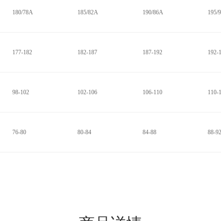
180/78A
185/82A
190/86A
195/
177-182
182-187
187-192
192-
98-102
102-106
106-110
110-
76-80
80-84
84-88
88-9