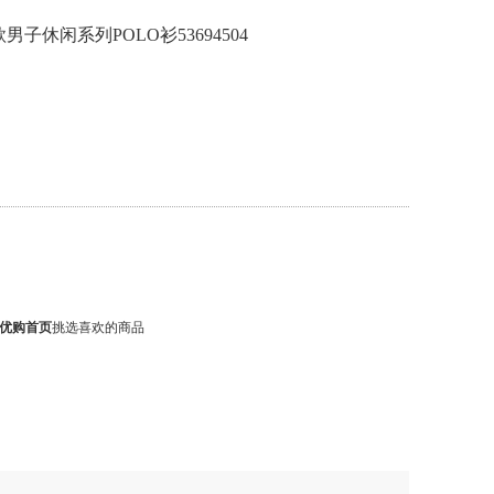
款男子休闲系列POLO衫53694504
优购首页
挑选喜欢的商品