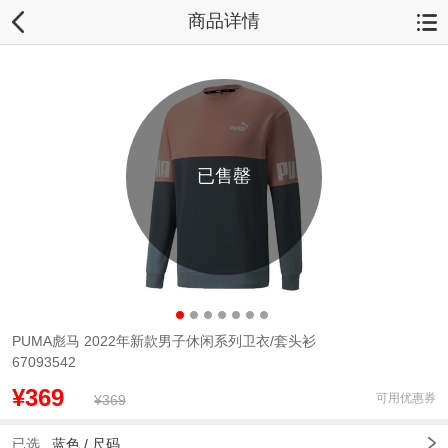
商品详情
已售罄
PUMA彪马 2022年新款男子休闲系列卫衣/套头衫
67093542
¥369
可用优惠券
¥369
已选
蓝色 /
尺码