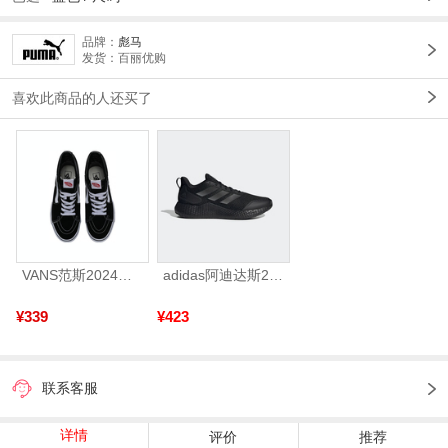
品牌：
彪马
发货：百丽优购
喜欢此商品的人还买了
VANS范斯2024中性SK8-HiCL帆布鞋/硫化鞋VN000D5IB8C
adidas阿迪达斯2025中性edge gamedaySPW FTW-跑步GW2499
¥339
¥423
联系客服
详情
评价
推荐