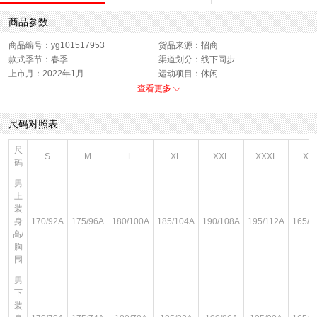
商品参数
商品编号：yg101517953
货品来源：招商
款式季节：春季
渠道划分：线下同步
上市月：2022年1月
运动项目：休闲
色系：拼色
运动款式：卫衣
查看更多
风格：休闲
版型：标准
销售季：22Q1
性别：男子
尺码对照表
尺
S
M
L
XL
XXL
XXXL
XS
码
男
上
装
身
170/92A
175/96A
180/100A
185/104A
190/108A
195/112A
165/8
高/
胸
围
男
下
装