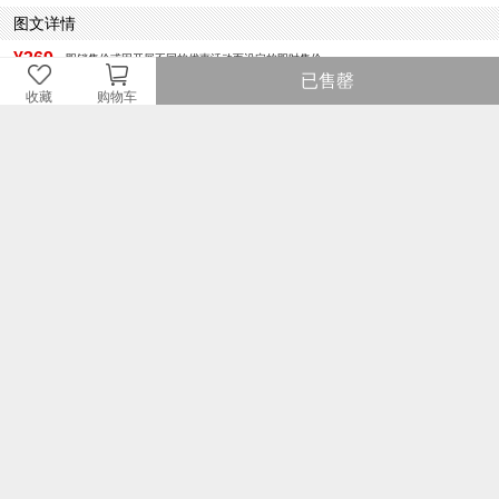
图文详情
¥369
即销售价或因开展不同的优惠活动而设定的即时售价。
已售罄
¥369
品牌商建议零售价或牌价。
收藏
购物车