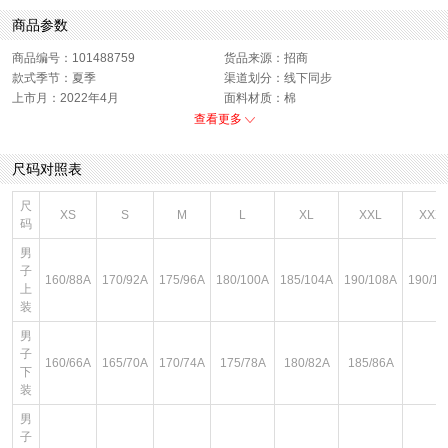
商品参数
商品编号：101488759
货品来源：招商
款式季节：夏季
渠道划分：线下同步
上市月：2022年4月
面料材质：棉
衣门襟：套头
色系：绿色
查看更多
运动款式：短袖T恤
版型：标准
销售季：22Q2
性别：中性
尺码对照表
尺
XS
S
M
L
XL
XXL
XXX
码
男
子
160/88A
170/92A
175/96A
180/100A
185/104A
190/108A
190/11
上
装
男
子
160/66A
165/70A
170/74A
175/78A
180/82A
185/86A
下
装
男
子