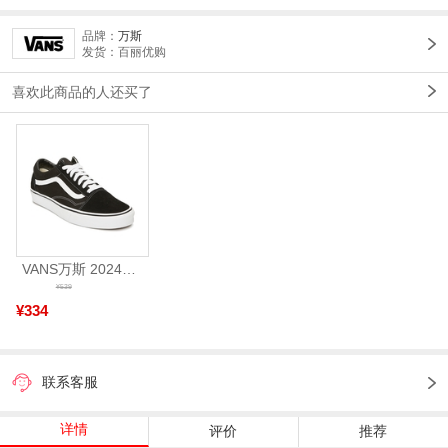
品牌：
万斯
发货：百丽优购
喜欢此商品的人还买了
VANS万斯 2024年新款中性OldSkool帆布鞋/硫化鞋VN000D3HY28（延续款）
¥539
¥334
联系客服
详情
评价
推荐