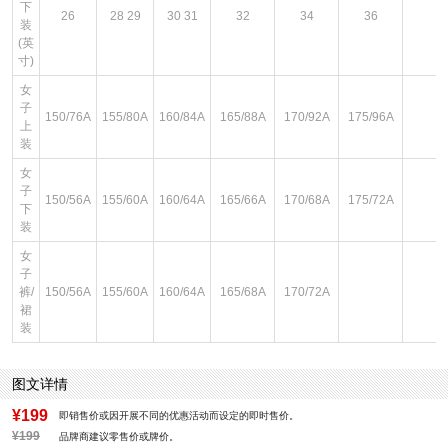
下
26
28 29
30 31
32
34
36
装
(英
寸)
女
子
150/76A
155/80A
160/84A
165/88A
170/92A
175/96A
上
装
女
子
150/56A
155/60A
160/64A
165/66A
170/68A
175/72A
下
装
女
子
裤/
150/56A
155/60A
160/64A
165/68A
170/72A
裙
装
图文详情
¥199
即销售价或因开展不同的优惠活动而设定的即时售价。
¥199
品牌商建议零售价或牌价。