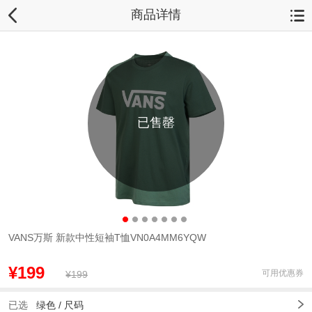
商品详情
已售罄
VANS万斯 新款中性短袖T恤VN0A4MM6YQW
¥199
可用优惠券
¥199
已选
绿色 /
尺码