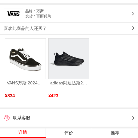
品牌：
万斯
发货：百丽优购
喜欢此商品的人还买了
VANS万斯 2024年新款中性OldSkool帆布鞋/硫化鞋VN000D3HY28（延续款）
adidas阿迪达斯2025中性edge gamedaySPW FTW-跑步GW2499
¥334
¥423
联系客服
详情
评价
推荐