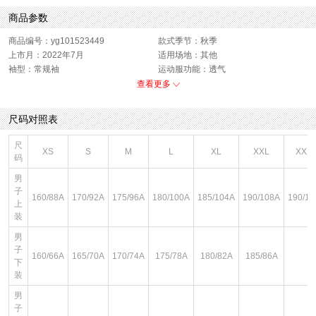
商品参数
商品编号：yg101523449
款式季节：秋季
上市月：2022年7月
适用场地：其他
袖型：常规袖
运动服功能：透气
衣门襟：套头
运动款式：短袖T恤
查看更多
版型：标准
销售季：22Q3
性别：中性
货品来源：招商
尺码对照表
渠道划分：线下同步
上市时间：2022年秋季
服饰类别：上装
面料材质：棉
尺
XS
S
M
L
XL
XXL
XXX
服细款：圆领短T
领型：圆领
码
色系：绿色
鞋类流行款式：短袖
男
流行元素：品牌LOGO
风格：休闲
子
160/88A
170/92A
175/96A
180/100A
185/104A
190/108A
190/11
上
装
男
子
160/66A
165/70A
170/74A
175/78A
180/82A
185/86A
下
装
男
子