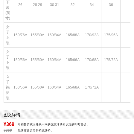
下
26
28 29
30 31
32
34
36
装
(英
寸)
女
子
150/76A
155/80A
160/84A
165/88A
170/92A
175/96A
上
装
女
子
150/56A
155/60A
160/64A
165/66A
170/68A
175/72A
下
装
女
子
裤/
150/56A
155/60A
160/64A
165/68A
170/72A
裙
装
图文详情
¥369
即销售价或因开展不同的优惠活动而设定的即时售价。
¥369
品牌商建议零售价或牌价。