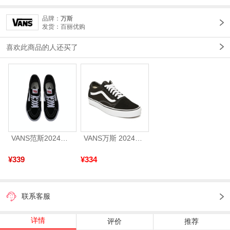
品牌：
万斯
发货：百丽优购
喜欢此商品的人还买了
VANS范斯2024中性SK8-HiCL帆布鞋/硫化鞋VN000D5IB8C
VANS万斯 2024年新款中性OldSkool帆布鞋/硫化鞋VN000D3HY28（延续款）
¥339
¥334
联系客服
详情
评价
推荐