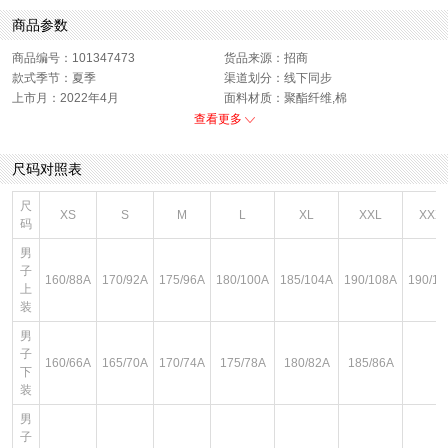
商品参数
商品编号：101347473
货品来源：招商
款式季节：夏季
渠道划分：线下同步
上市月：2022年4月
面料材质：聚酯纤维,棉
色系：黑色
运动款式：短裤
查看更多
版型：标准
销售季：22Q2
性别：男子
尺码对照表
尺
XS
S
M
L
XL
XXL
XXX
码
男
子
160/88A
170/92A
175/96A
180/100A
185/104A
190/108A
190/11
上
装
男
子
160/66A
165/70A
170/74A
175/78A
180/82A
185/86A
下
装
男
子