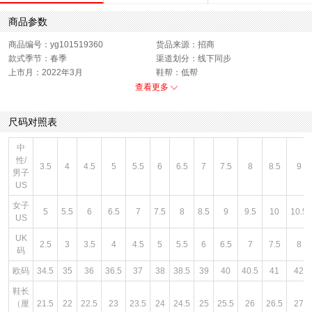
商品参数
商品编号：yg101519360
货品来源：招商
款式季节：春季
渠道划分：线下同步
上市月：2022年3月
鞋帮：低帮
鞋面材质：纺织物
适用人群：男子,女子
查看更多
色系：拼色
闭合方式：系带
销售季：22Q1
性别：中性
尺码对照表
中
性/
3.5
4
4.5
5
5.5
6
6.5
7
7.5
8
8.5
9
男子
US
女子
5
5.5
6
6.5
7
7.5
8
8.5
9
9.5
10
10.5
US
UK
2.5
3
3.5
4
4.5
5
5.5
6
6.5
7
7.5
8
码
欧码
34.5
35
36
36.5
37
38
38.5
39
40
40.5
41
42
鞋长
（厘
21.5
22
22.5
23
23.5
24
24.5
25
25.5
26
26.5
27