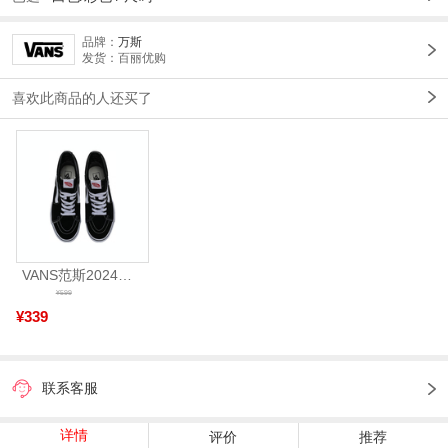
品牌：
万斯
发货：百丽优购
喜欢此商品的人还买了
VANS范斯2024中性SK8-HiCL帆布鞋/硫化鞋VN000D5IB8C
¥599
¥339
联系客服
详情
评价
推荐