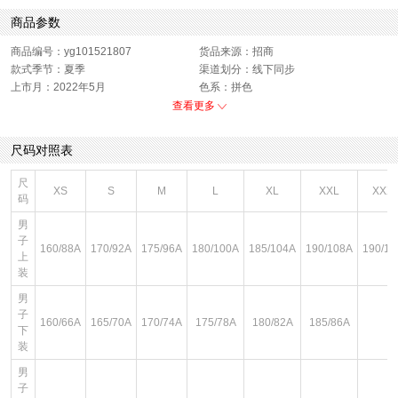
商品参数
商品编号：yg101521807
货品来源：招商
款式季节：夏季
渠道划分：线下同步
上市月：2022年5月
色系：拼色
运动款式：短裤
风格：休闲
查看更多
版型：标准
销售季：22Q2
性别：女子
尺码对照表
尺
XS
S
M
L
XL
XXL
XXX
码
男
子
160/88A
170/92A
175/96A
180/100A
185/104A
190/108A
190/11
上
装
男
子
160/66A
165/70A
170/74A
175/78A
180/82A
185/86A
下
装
男
子