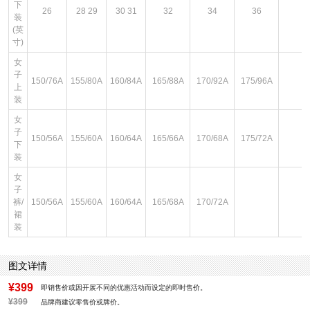
下
26
28 29
30 31
32
34
36
装
(英
寸)
女
子
150/76A
155/80A
160/84A
165/88A
170/92A
175/96A
上
装
女
子
150/56A
155/60A
160/64A
165/66A
170/68A
175/72A
下
装
女
子
裤/
150/56A
155/60A
160/64A
165/68A
170/72A
裙
装
图文详情
¥399
即销售价或因开展不同的优惠活动而设定的即时售价。
¥399
品牌商建议零售价或牌价。