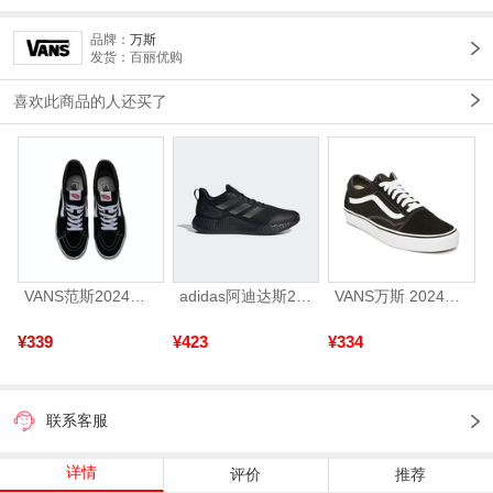
品牌：
万斯
发货：百丽优购
喜欢此商品的人还买了
VANS范斯2024中性SK8-HiCL帆布鞋/硫化鞋VN000D5IB8C
adidas阿迪达斯2025中性edge gamedaySPW FTW-跑步GW2499
VANS万斯 2024年新款中性OldSkool帆布鞋/硫化鞋VN000D3HY28（延续款）
¥339
¥423
¥334
联系客服
详情
评价
推荐