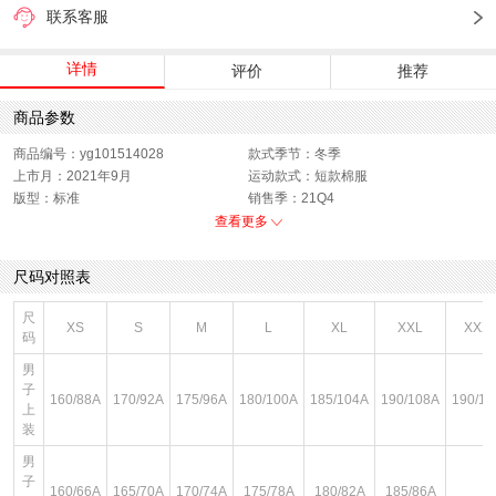
联系客服
详情
评价
推荐
商品参数
商品编号：yg101514028
款式季节：冬季
上市月：2021年9月
运动款式：短款棉服
版型：标准
销售季：21Q4
性别：女子
货品来源：招商
查看更多
渠道划分：线下同步
开扣方式：拉链
面料材质：棉
里料材质：棉
尺码对照表
领型：立领
色系：红色
尺
XS
S
M
L
XL
XXL
XXX
码
男
子
160/88A
170/92A
175/96A
180/100A
185/104A
190/108A
190/11
上
装
男
子
160/66A
165/70A
170/74A
175/78A
180/82A
185/86A