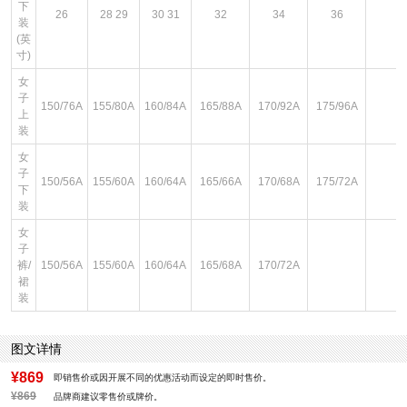
下
26
28 29
30 31
32
34
36
装
(英
寸)
女
子
150/76A
155/80A
160/84A
165/88A
170/92A
175/96A
上
装
女
子
150/56A
155/60A
160/64A
165/66A
170/68A
175/72A
下
装
女
子
裤/
150/56A
155/60A
160/64A
165/68A
170/72A
裙
装
图文详情
¥869
即销售价或因开展不同的优惠活动而设定的即时售价。
¥869
品牌商建议零售价或牌价。