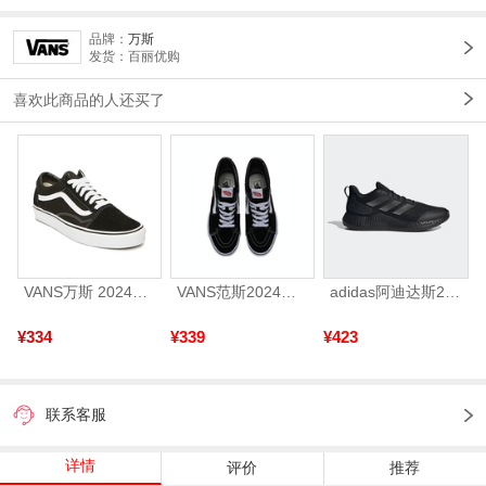
品牌：
万斯
发货：百丽优购
喜欢此商品的人还买了
VANS万斯 2024年新款中性OldSkool帆布鞋/硫化鞋VN000D3HY28（延续款）
VANS范斯2024中性SK8-HiCL帆布鞋/硫化鞋VN000D5IB8C
adidas阿迪达斯2025中性edge gamedaySPW FTW-跑步GW2499
¥334
¥339
¥423
联系客服
详情
评价
推荐