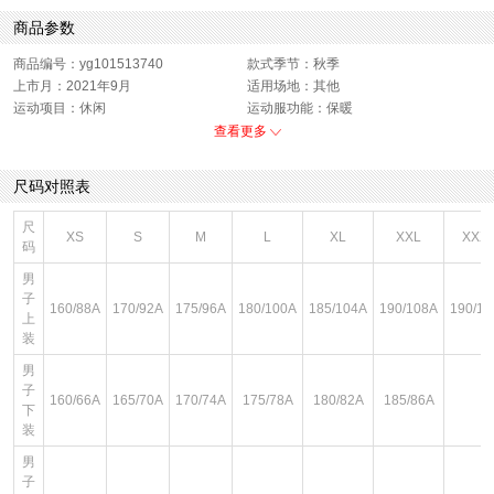
商品参数
商品编号：yg101513740
款式季节：秋季
上市月：2021年9月
适用场地：其他
运动项目：休闲
运动服功能：保暖
运动款式：开衫
版型：标准
查看更多
销售季：21Q3
性别：女子
货品来源：招商
渠道划分：线下同步
尺码对照表
服饰类别：上装
开扣方式：拉链
面料材质：聚酯纤维
里料材质：100%聚酯纤维
尺
XS
S
M
L
XL
XXL
XXX
服细款：开衫无帽夹克
领型：立领
码
色系：拼色
鞋类流行款式：夹克
男
主要功能：保暖
流行元素：品牌LOGO
子
风格：休闲
160/88A
170/92A
175/96A
180/100A
185/104A
190/108A
190/11
上
装
男
子
160/66A
165/70A
170/74A
175/78A
180/82A
185/86A
下
装
男
子