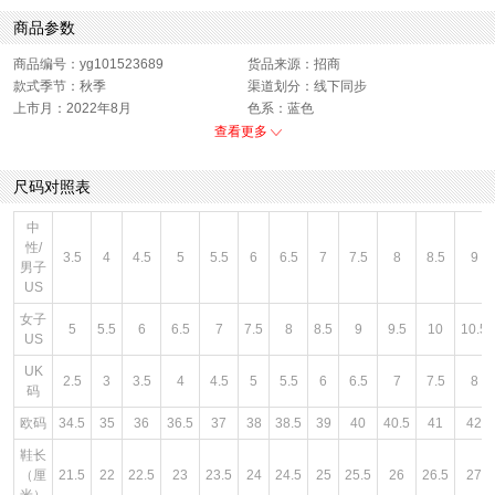
商品参数
商品编号：yg101523689
货品来源：招商
款式季节：秋季
渠道划分：线下同步
上市月：2022年8月
色系：蓝色
风格：休闲
闭合方式：系带
查看更多
销售季：22Q3
性别：中性
尺码对照表
中
性/
3.5
4
4.5
5
5.5
6
6.5
7
7.5
8
8.5
9
男子
US
女子
5
5.5
6
6.5
7
7.5
8
8.5
9
9.5
10
10.5
US
UK
2.5
3
3.5
4
4.5
5
5.5
6
6.5
7
7.5
8
码
欧码
34.5
35
36
36.5
37
38
38.5
39
40
40.5
41
42
鞋长
（厘
21.5
22
22.5
23
23.5
24
24.5
25
25.5
26
26.5
27