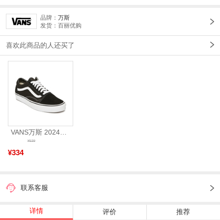
品牌：
万斯
发货：百丽优购
喜欢此商品的人还买了
VANS万斯 2024年新款中性OldSkool帆布鞋/硫化鞋VN000D3HY28（延续款）
¥539
¥334
联系客服
详情
评价
推荐