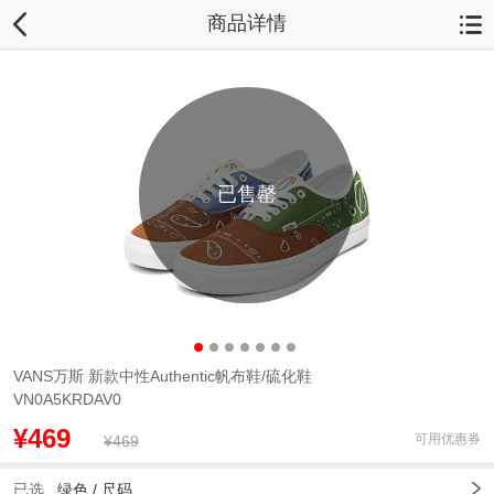
商品详情
已售罄
VANS万斯 新款中性Authentic帆布鞋/硫化鞋
VN0A5KRDAV0
¥469
可用优惠券
¥469
已选
绿色 /
尺码