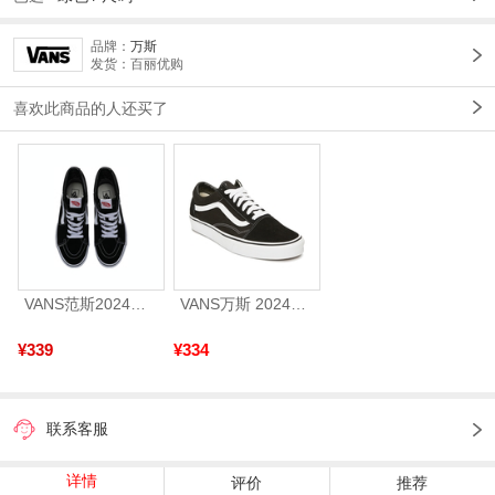
品牌：
万斯
发货：百丽优购
喜欢此商品的人还买了
VANS范斯2024中性SK8-HiCL帆布鞋/硫化鞋VN000D5IB8C
VANS万斯 2024年新款中性OldSkool帆布鞋/硫化鞋VN000D3HY28（延续款）
¥339
¥334
联系客服
详情
评价
推荐