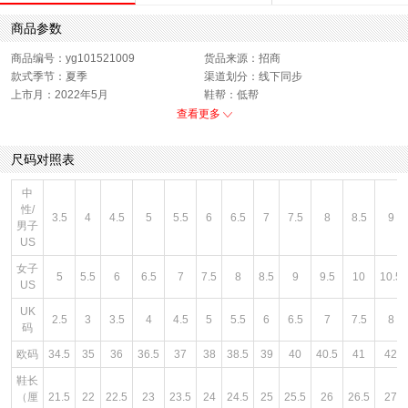
商品参数
商品编号：yg101521009
货品来源：招商
款式季节：夏季
渠道划分：线下同步
上市月：2022年5月
鞋帮：低帮
鞋面材质：纺织物
适用人群：男子,女子
查看更多
色系：绿色
闭合方式：系带
销售季：22Q2
性别：中性
尺码对照表
中
性/
3.5
4
4.5
5
5.5
6
6.5
7
7.5
8
8.5
9
男子
US
女子
5
5.5
6
6.5
7
7.5
8
8.5
9
9.5
10
10.5
US
UK
2.5
3
3.5
4
4.5
5
5.5
6
6.5
7
7.5
8
码
欧码
34.5
35
36
36.5
37
38
38.5
39
40
40.5
41
42
鞋长
（厘
21.5
22
22.5
23
23.5
24
24.5
25
25.5
26
26.5
27