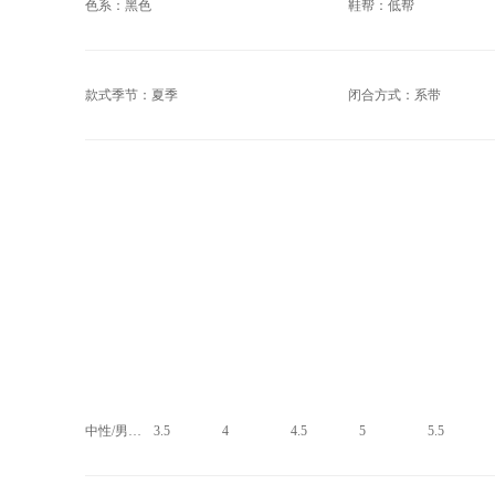
色系：黑色
鞋帮：低帮
款式季节：夏季
闭合方式：系带
中性/男子 US
3.5
4
4.5
5
5.5