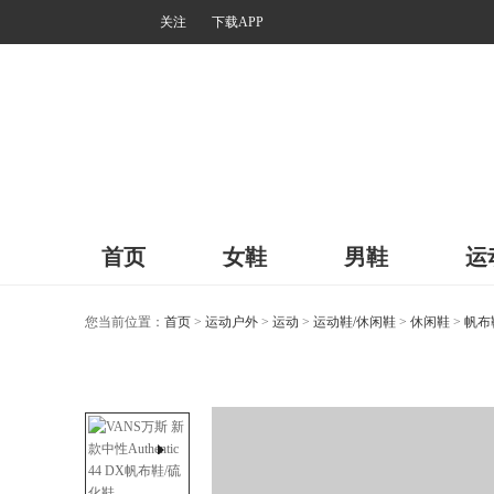
关注
下载APP
首页
女鞋
男鞋
运
您当前位置：
首页
>
运动户外
>
运动
>
运动鞋/休闲鞋
>
休闲鞋
>
帆布