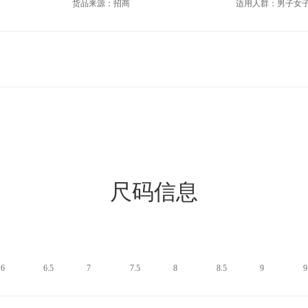
货品来源：招商
适用人群：男子女
尺码信息
6
6.5
7
7.5
8
8.5
9
9