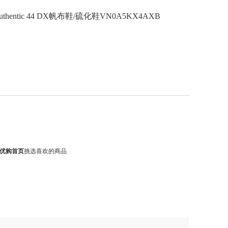
hentic 44 DX帆布鞋/硫化鞋VN0A5KX4AXB
优购首页
挑选喜欢的商品