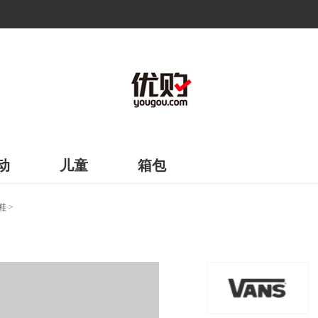
动
儿童
箱包
鞋
>