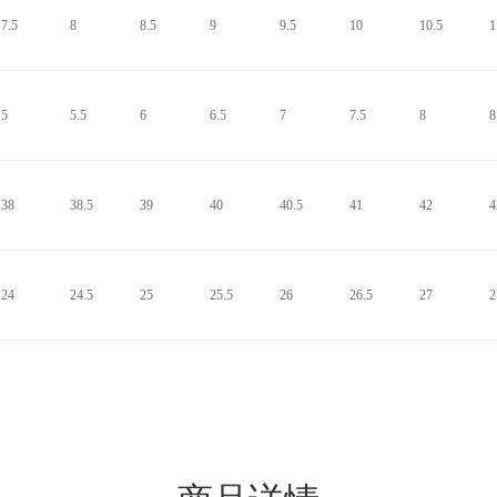
7.5
8
8.5
9
9.5
10
10.5
1
5
5.5
6
6.5
7
7.5
8
8
38
38.5
39
40
40.5
41
42
4
24
24.5
25
25.5
26
26.5
27
2