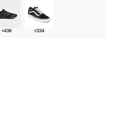
436
334
¥
¥