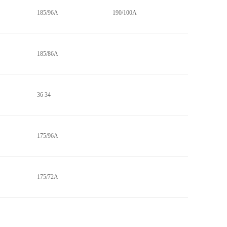
185/96A
190/100A
185/86A
36 34
175/96A
175/72A