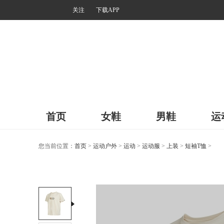
关注
下载APP
首页
女鞋
男鞋
运
您当前位置：
首页
>
运动户外
>
运动
>
运动服
>
上装
>
短袖T恤
>