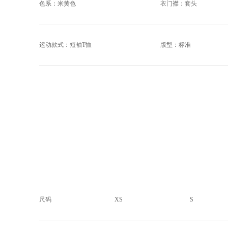
色系：米黄色
衣门襟：套头
运动款式：短袖T恤
版型：标准
尺码
XS
S