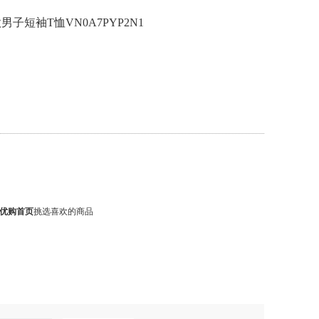
款男子短袖T恤VN0A7PYP2N1
优购首页
挑选喜欢的商品