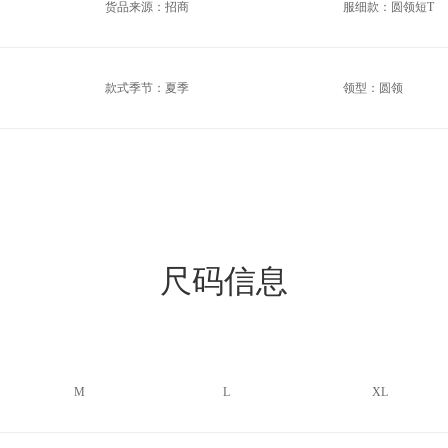
货品来源：招商
服细款：圆领短T
款式季节：夏季
领型：圆领
尺码信息
M
L
XL