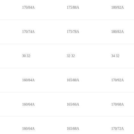
170/84A
175/88A
180/92A
170/74A
175/78A
180/82A
30 32
32 32
34 32
160/84A
165/88A
170/92A
160/64A
165/66A
170/68A
160/64A
165/68A
170/72A