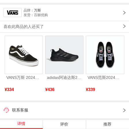
品牌：
万斯
发货：百丽优购
喜欢此商品的人还买了
VANS万斯 2024年新款中性OldSkool帆布鞋/硫化鞋VN000D3HY28（延续款）
adidas阿迪达斯2025中性edge gamedaySPW FTW-跑步GW2499
VANS范斯2024中性SK8-HiCL帆布鞋/硫化鞋VN000D5IB8C
¥334
¥436
¥339
联系客服
详情
评价
推荐