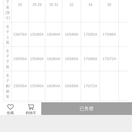
下
26
28 29
30 31
32
34
36
装
(英
寸)
女
子
150/76A
155/80A
160/84A
165/88A
170/92A
175/96A
上
装
女
子
150/56A
155/60A
160/64A
165/66A
170/68A
175/72A
下
装
女
子
裤/
150/56A
155/60A
160/64A
165/68A
170/72A
裙
装
已售罄
收藏
购物车
图文详情
¥269
即销售价或因开展不同的优惠活动而设定的即时售价。
¥269
品牌商建议零售价或牌价。