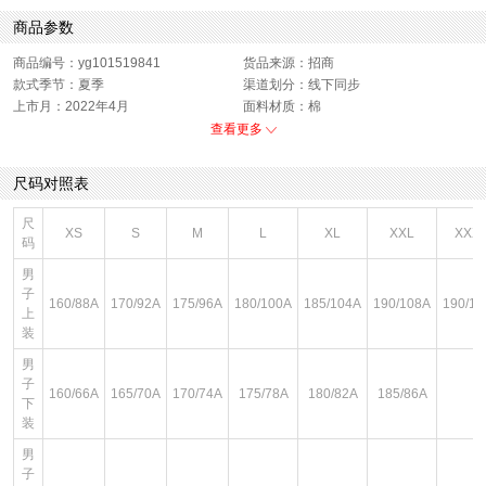
商品参数
商品编号：yg101519841
货品来源：招商
款式季节：夏季
渠道划分：线下同步
上市月：2022年4月
面料材质：棉
衣门襟：套头
色系：白色
查看更多
运动款式：短袖T恤
版型：标准
销售季：22Q2
性别：男子
尺码对照表
尺
XS
S
M
L
XL
XXL
XXX
码
男
子
160/88A
170/92A
175/96A
180/100A
185/104A
190/108A
190/11
上
装
男
子
160/66A
165/70A
170/74A
175/78A
180/82A
185/86A
下
装
男
子