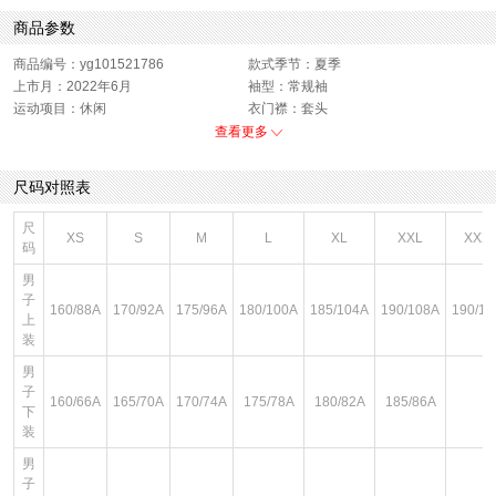
商品参数
商品编号：yg101521786
款式季节：夏季
上市月：2022年6月
袖型：常规袖
运动项目：休闲
衣门襟：套头
运动款式：短袖T恤
版型：标准
查看更多
销售季：22Q2
性别：男子
货品来源：招商
渠道划分：线下同步
尺码对照表
服饰类别：上装
面料材质：棉
服细款：圆领短T
领型：圆领
尺
XS
S
M
L
XL
XXL
XXX
色系：白色
鞋类流行款式：短袖
码
流行元素：图案
风格：休闲
男
子
160/88A
170/92A
175/96A
180/100A
185/104A
190/108A
190/11
上
装
男
子
160/66A
165/70A
170/74A
175/78A
180/82A
185/86A
下
装
男
子