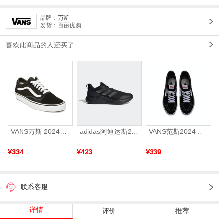
品牌：
万斯
发货：百丽优购
喜欢此商品的人还买了
VANS万斯 2024年新款中性OldSkool帆布鞋/硫化鞋VN000D3HY28（延续款）
adidas阿迪达斯2025中性edge gamedaySPW FTW-跑步GW2499
VANS范斯2024中性SK8-HiCL帆布鞋/硫化鞋VN000D5IB8C
¥334
¥423
¥339
联系客服
详情
评价
推荐