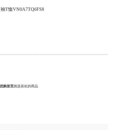
T恤VN0A7TQ6FS8
优购首页
挑选喜欢的商品