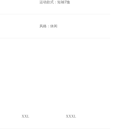
运动款式：短袖T恤
风格：休闲
XXL
XXXL