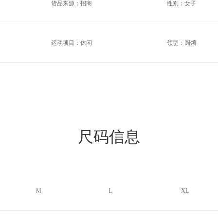
货品来源：招商
性别：女子
运动项目：休闲
领型：圆领
尺码信息
M
L
XL