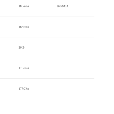
185/96A
190/100A
185/86A
36 34
175/96A
175/72A