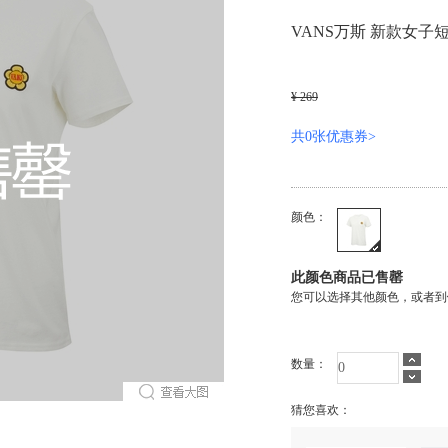
VANS万斯 新款女子短袖
¥ 269
共0张优惠券>
颜色：
此颜色商品已售罄
您可以选择其他颜色，或者到
数量：
猜您喜欢：