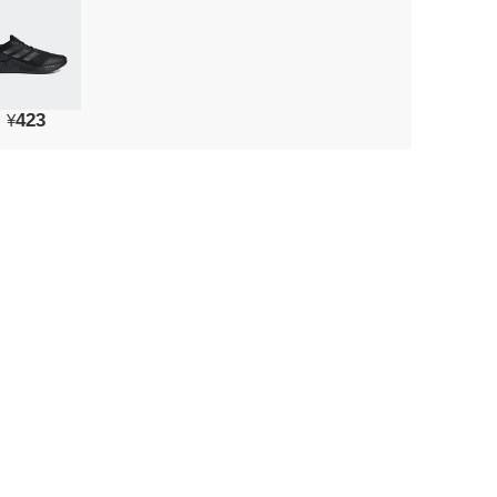
423
¥