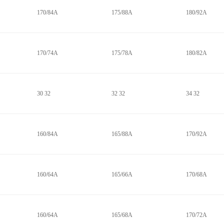
170/84A
175/88A
180/92A
170/74A
175/78A
180/82A
30 32
32 32
34 32
160/84A
165/88A
170/92A
160/64A
165/66A
170/68A
160/64A
165/68A
170/72A