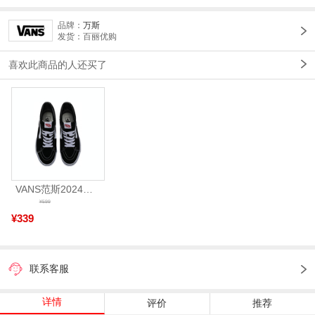
品牌：
万斯
发货：百丽优购
喜欢此商品的人还买了
VANS范斯2024中性SK8-HiCL帆布鞋/硫化鞋VN000D5IB8C
¥599
¥339
联系客服
详情
评价
推荐