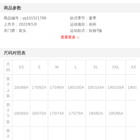
商品参数
商品编号：yg101521789
款式季节：夏季
上市月：2022年5月
运动项目：休闲
衣门襟：套头
运动款式：短袖T恤
版型：标准
销售季：22Q2
查看更多
性别：男子
货品来源：招商
渠道划分：线下同步
面料材质：棉
尺码对照表
领型：圆领
色系：黄色
风格：休闲
尺
XS
S
M
L
XL
XXL
XXX
码
男
子
160/88A
170/92A
175/96A
180/100A
185/104A
190/108A
190/11
上
装
男
子
160/66A
165/70A
170/74A
175/78A
180/82A
185/86A
下
装
男
子