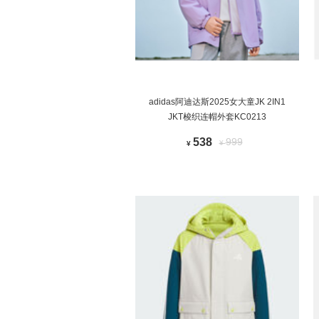
adidas阿迪达斯2025女大童JK 2IN1
JKT梭织连帽外套KC0213
538
999
¥
¥