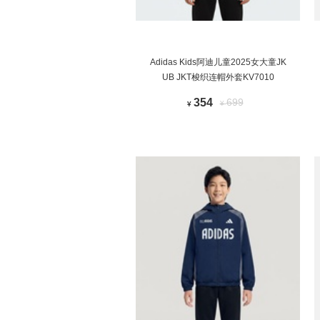
Adidas Kids阿迪儿童2025女大童JK
UB JKT梭织连帽外套KV7010
354
699
¥
¥