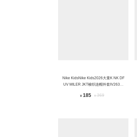
Nike KidsNike Kids2026大童K NK DF
UV MILER JKT梭织连帽外套IV2637-
100
185
369
¥
¥