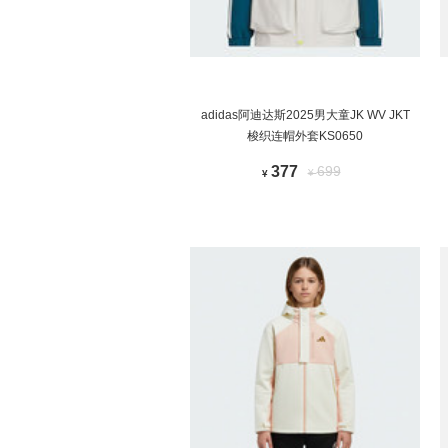
adidas阿迪达斯2025男大童JK WV JKT
梭织连帽外套KS0650
377
699
¥
¥