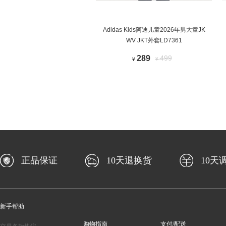
Adidas Kids阿迪儿童2026年男大童JK
WV JKT外套LD7361
289
499
¥
¥
正品保证
10天退换货
10天
新手帮助
购物指南
支付/配送