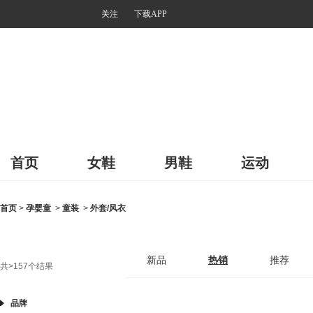
关注
下载APP
首页
女鞋
男鞋
运动
首页
>
孕婴童
>
童装
>
外套/风衣
新品
热销
推荐
共
>157
个结果
品牌