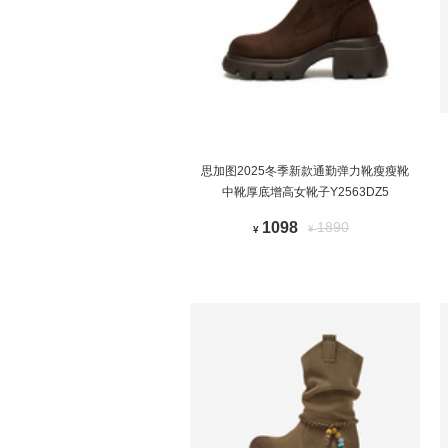
思加图2025冬季新款通勤弹力靴瘦瘦靴
中靴厚底增高女靴子Y2563DZ5
1098
1890
¥
¥