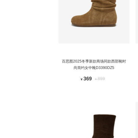
百思图2025冬季新款商场同款西部靴时
尚简约女中靴D3390DZ5
369
899
¥
¥