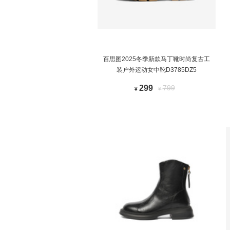
百思图2025冬季新款马丁靴时尚复古工
装户外运动女中靴D3785DZ5
299
799
¥
¥