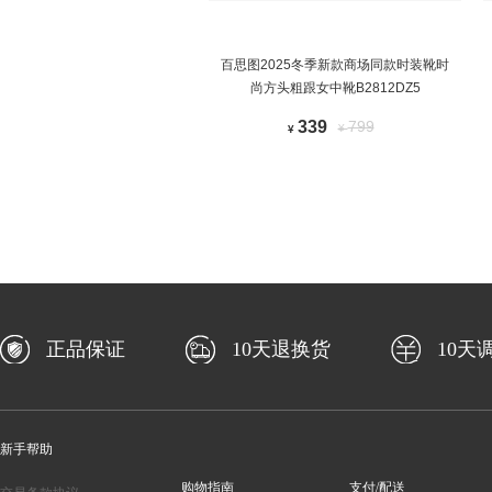
百思图2025冬季新款商场同款时装靴时
尚方头粗跟女中靴B2812DZ5
339
799
¥
¥
正品保证
10天退换货
10天
新手帮助
购物指南
支付/配送