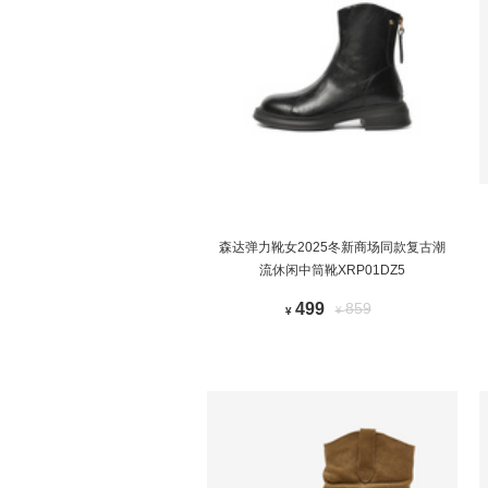
森达弹力靴女2025冬新商场同款复古潮
流休闲中筒靴XRP01DZ5
499
859
¥
¥