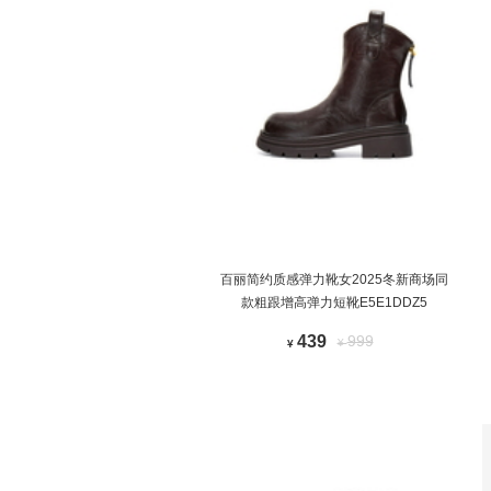
百丽简约质感弹力靴女2025冬新商场同
款粗跟增高弹力短靴E5E1DDZ5
439
999
¥
¥