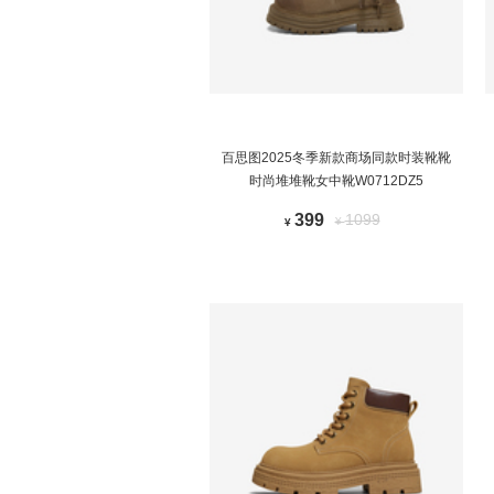
百思图2025冬季新款商场同款时装靴靴
时尚堆堆靴女中靴W0712DZ5
399
1099
¥
¥