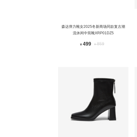
森达弹力靴女2025冬新商场同款复古潮
流休闲中筒靴XRP01DZ5
499
859
¥
¥