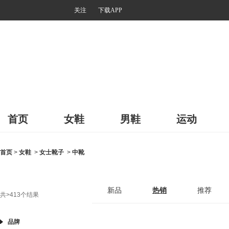
关注
下载APP
首页
女鞋
男鞋
运动
首页
>
女鞋
>
女士靴子
>
中靴
新品
热销
推荐
共
>413
个结果
品牌