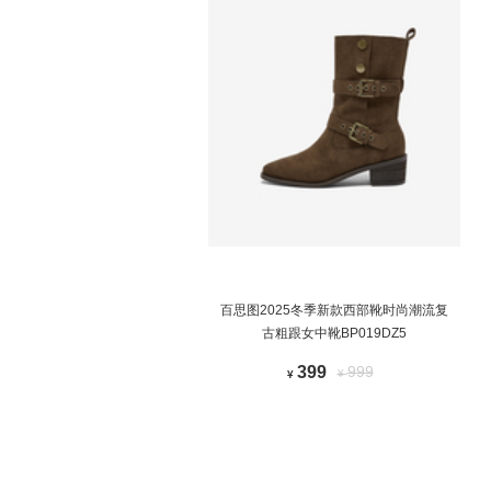
百思图2025冬季新款西部靴时尚潮流复
古粗跟女中靴BP019DZ5
399
999
¥
¥