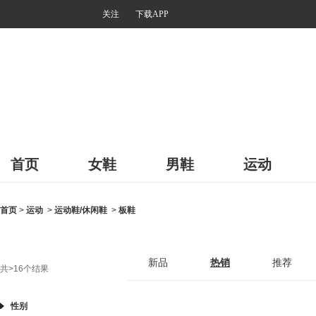
关注
下载APP
首页
女鞋
男鞋
运动
首页
>
运动
>
运动鞋/休闲鞋
>
板鞋
新品
热销
推荐
共
>16
个结果
性别