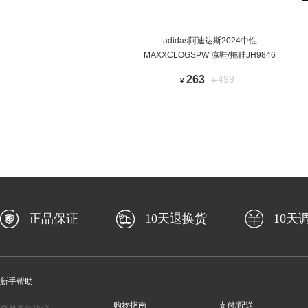
adidas阿迪达斯2024中性
MAXXCLOGSPW 凉鞋/拖鞋JH9846
263
499
¥
¥
正品保证
10天退换货
10天
新手帮助
购物指南
支付/配送