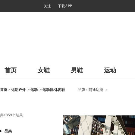
关注
下载APP
首页
女鞋
男鞋
运动
首页
>
运动户外
>
运动
>
运动鞋/休闲鞋
品牌：
阿迪达斯
×
共
>859
个结果
品类