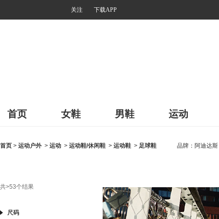
关注
下载APP
首页
女鞋
男鞋
运动
首页
>
运动户外
>
运动
>
运动鞋/休闲鞋
>
运动鞋
>
足球鞋
品牌：
阿迪达斯
共
>53
个结果
尺码