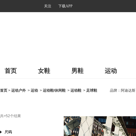
关注
下载APP
首页
女鞋
男鞋
运动
首页
>
运动户外
>
运动
>
运动鞋/休闲鞋
>
运动鞋
>
足球鞋
品牌：
阿迪达斯
共
>52
个结果
尺码