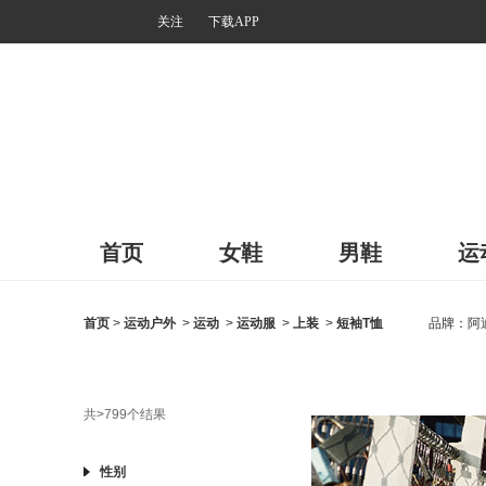
关注
下载APP
首页
女鞋
男鞋
运
首页
>
运动户外
>
运动
>
运动服
>
上装
>
短袖T恤
品牌：
阿
共
>799
个结果
性别