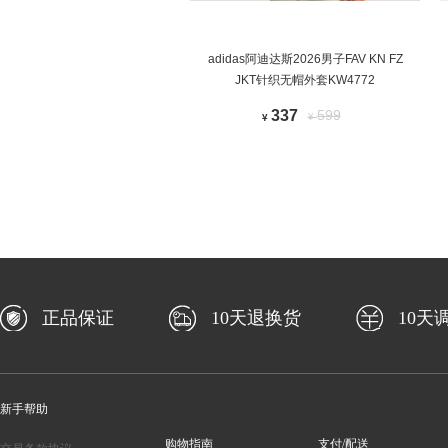
adidas阿迪达斯2026男子FAV KN FZ
JKT针织无帽外套KW4772
337
599
¥
¥
正品保证
10天退换货
10天
新手帮助
购物指南
支付/配送