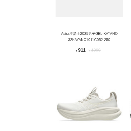
Asics亚瑟士2025男子GEL-KAYANO
32KAYANO1011C052-250
911
1390
¥
¥