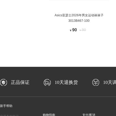
Asics亚瑟士2026年男女运动袜袜子
3013B467-100
90
90
¥
¥
正品保证
10天退换货
10天
新手帮助
购物指南
支付/配送