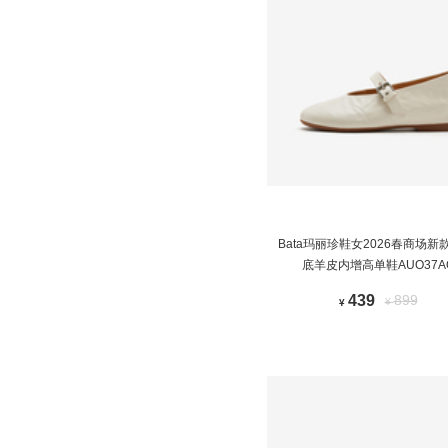
Bata玛丽珍鞋女2026春商场新
底羊皮内增高单鞋AUO37A
439
899
¥
¥