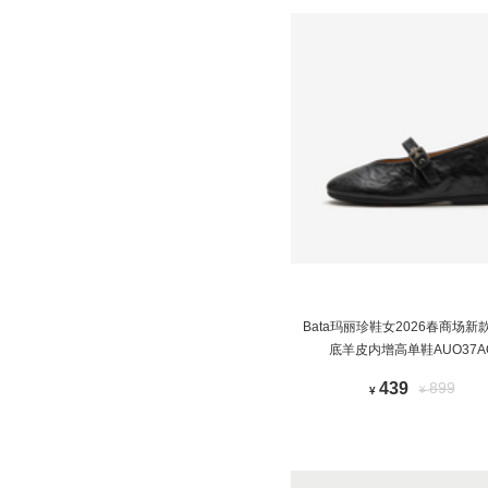
Bata玛丽珍鞋女2026春商场新
底羊皮内增高单鞋AUO37A
439
899
¥
¥