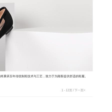
ata始终秉承百年传统制鞋技术与工艺，致力于为顾客提供舒适的鞋履。
1
-
12
页 /
下一页>