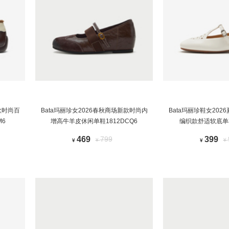
款时尚百
Bata玛丽珍女2026春秋商场新款时尚内
Bata玛丽珍鞋女20
M6
增高牛羊皮休闲单鞋1812DCQ6
编织款舒适软底单鞋
469
799
399
¥
¥
¥
¥