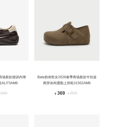
5秋商场新款德训内增
Bata勃肯鞋女2026春季商场新款牛剖皮
LI73AM6
两穿休闲通勤上班鞋31502AM6
1099
369
959
¥
¥