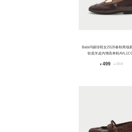
Bata玛丽珍鞋女2026春秋商场
软底羊皮内增高单鞋AVL1CC
499
959
¥
¥