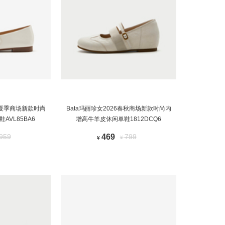
26夏季商场新款时尚
Bata玛丽珍女2026春秋商场新款时尚内
AVL85BA6
增高牛羊皮休闲单鞋1812DCQ6
959
469
799
¥
¥