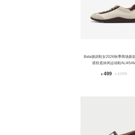
Bata德训鞋女2026秋季商场新
搭软底休闲运动鞋ALI45A
499
1099
¥
¥