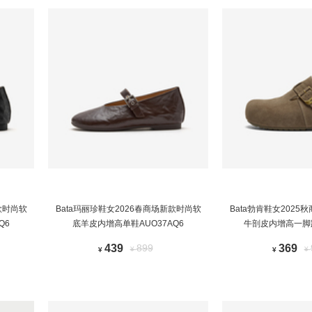
款时尚软
Bata玛丽珍鞋女2026春商场新款时尚软
Bata勃肯鞋女202
Q6
底羊皮内增高单鞋AUO37AQ6
牛剖皮内增高一脚蹬
439
899
369
¥
¥
¥
¥