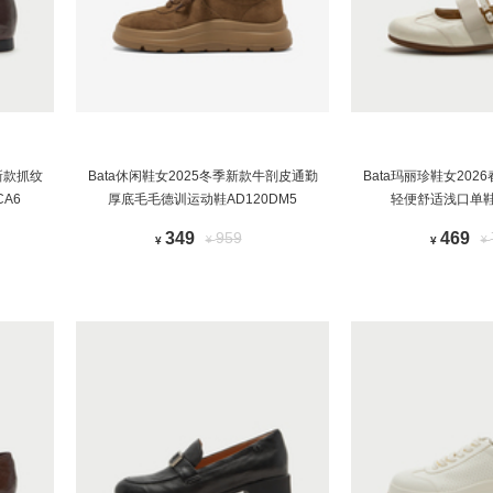
新款抓纹
Bata休闲鞋女2025冬季新款牛剖皮通勤
Bata玛丽珍鞋女20
A6
厚底毛毛德训运动鞋AD120DM5
轻便舒适浅口单鞋1
349
959
469
¥
¥
¥
¥