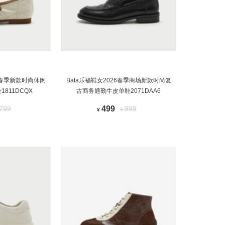
26春季新款时尚休闲
Bata乐福鞋女2026春季商场新款时尚复
811DCQX
古商务通勤牛皮单鞋2071DAA6
799
499
999
¥
¥