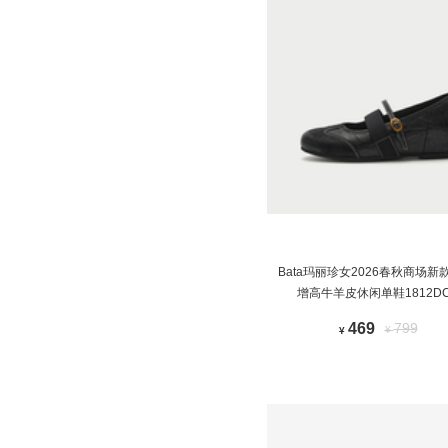
Bata玛丽珍女2026春秋商场新
增高牛羊皮休闲单鞋1812DC
469
799
¥
¥