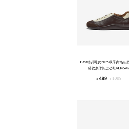
Bata德训鞋女2025秋季商场新
搭软底休闲运动鞋ALI45A
499
1099
¥
¥