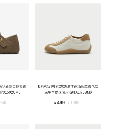
5秋商场新款英伦复古
Bata德训鞋女2026夏季商场新款透气软
31502CM5
底牛羊皮休闲运动鞋ALI75BM6
959
499
1099
¥
¥