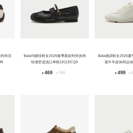
款时尚百
Bata玛丽珍鞋女2026春季新款时尚休闲
Bata德训鞋女202
M6
轻便舒适浅口单鞋1811DCQX
底牛羊皮休闲运动鞋
469
799
499
¥
¥
¥
¥