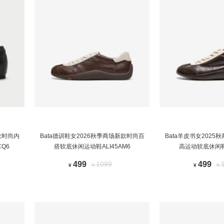
款时尚内
Bata德训鞋女2026秋季商场新款时尚百
Bata羊皮书女202
Q6
搭软底休闲运动鞋ALI45AM6
高运动软底休闲鞋A
499
1099
499
¥
¥
¥
¥