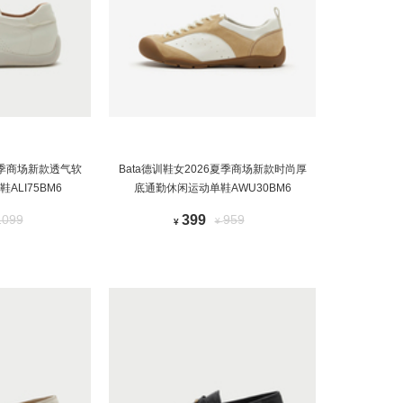
6夏季商场新款透气软
Bata德训鞋女2026夏季商场新款时尚厚
ALI75BM6
底通勤休闲运动单鞋AWU30BM6
1099
399
959
¥
¥