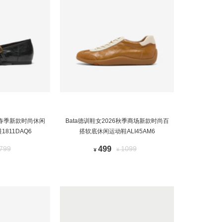
26春季新款时尚休闲
Bata德训鞋女2026秋季商场新款时尚百
811DAQ6
搭软底休闲运动鞋ALI45AM6
799
499
1099
¥
¥