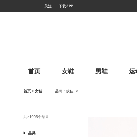
关注
下载APP
首页
女鞋
男鞋
运
首页
>
女鞋
品牌：
拔佳
×
共
>1005
个结果
品类