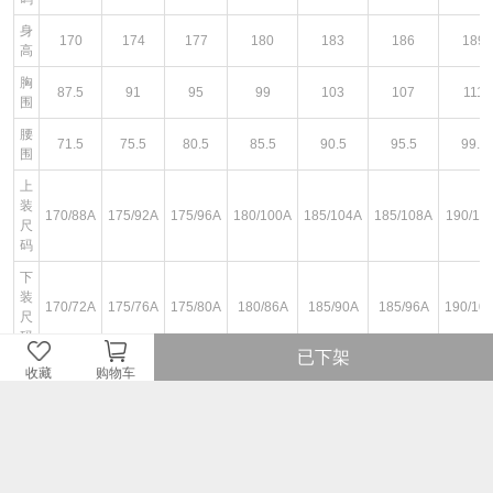
身
170
174
177
180
183
186
189
高
胸
87.5
91
95
99
103
107
111
围
腰
71.5
75.5
80.5
85.5
90.5
95.5
99.5
围
上
装
170/88A
175/92A
175/96A
180/100A
185/104A
185/108A
190/11
尺
码
下
装
170/72A
175/76A
175/80A
180/86A
185/90A
185/96A
190/10
尺
码
已下架
收藏
购物车
图文详情
¥51
即销售价或因开展不同的优惠活动而设定的即时售价。
¥169
品牌商建议零售价或牌价。