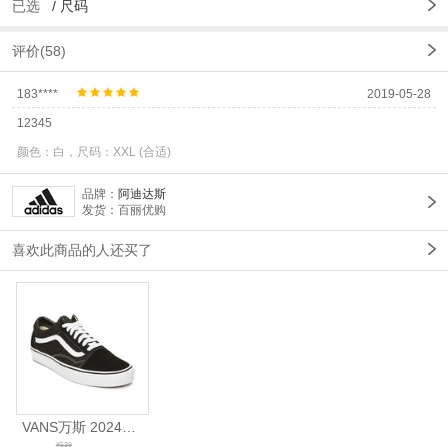
已选
/
尺码
评价(58)
183****
2019-05-28
12345
颜色：白，尺码：XXL (合适)
品牌：
阿迪达斯
发货：百丽优购
喜欢此商品的人还买了
VANS万斯 2024年新款中性OldSkool帆布鞋/硫化鞋VN000D3HY28（延续款）
¥539