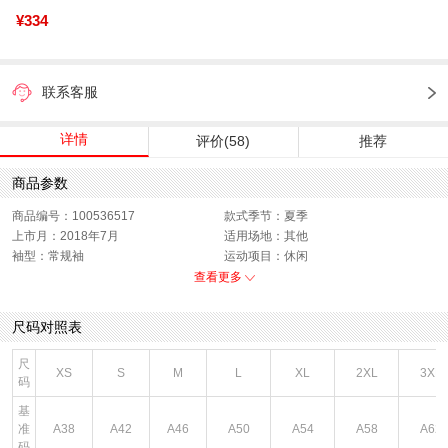
¥334
联系客服
详情
评价(58)
推荐
商品参数
商品编号：100536517
款式季节：夏季
上市月：2018年7月
适用场地：其他
袖型：常规袖
运动项目：休闲
风格系列：生活休闲
运动服功能：透气
查看更多
衣门襟：套头
运动款式：短袖T恤
版型：标准
销售季：18Q3
尺码对照表
性别：男子
货品来源：招商
渠道划分：线下同步
服饰类别：上装
尺
XS
S
M
L
XL
2XL
3XL
面料材质：聚酯纤维,棉
服细款：圆领短T
码
领型：圆领
色系：灰色
基
鞋类流行款式：短袖
主要功能：透气
准
A38
A42
A46
A50
A54
A58
A62
流行元素：品牌LOGO
风格：休闲
码