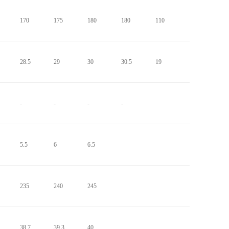
170
175
180
180
110
28.5
29
30
30.5
19
-
-
-
-
5.5
6
6.5
235
240
245
38.7
39.3
40