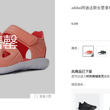
adidas阿迪达斯女婴童Fo
¥ 299
颜色：
此商品已下架
您可以进入
时尚商城首页
或其
猜您喜欢：