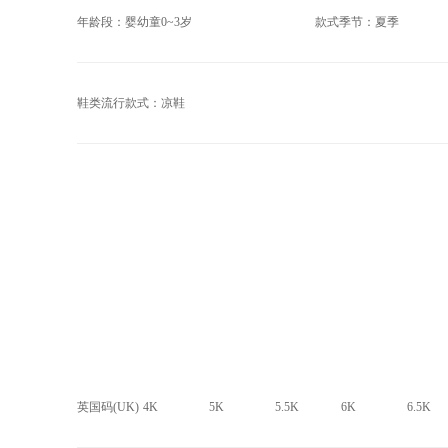
年龄段：婴幼童0~3岁
款式季节：夏季
鞋类流行款式：凉鞋
英国码(UK)
4K
5K
5.5K
6K
6.5K