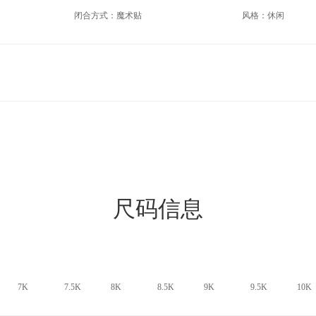
闭合方式：魔术贴
风格：休闲
尺码信息
7K
7.5K
8K
8.5K
9K
9.5K
10K