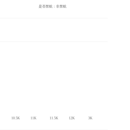
是否禁航：非禁航
10.5K
11K
11.5K
12K
3K