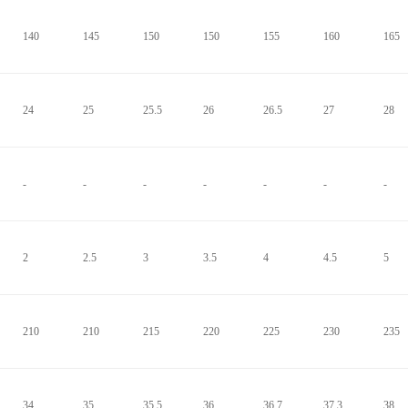
140
145
150
150
155
160
165
24
25
25.5
26
26.5
27
28
-
-
-
-
-
-
-
2
2.5
3
3.5
4
4.5
5
210
210
215
220
225
230
235
34
35
35.5
36
36.7
37.3
38