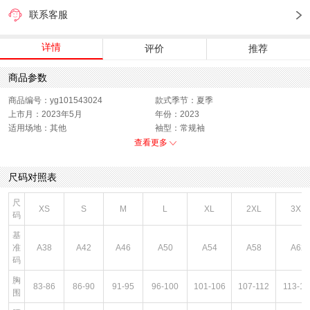
联系客服
详情
评价
推荐
商品参数
商品编号：yg101543024
款式季节：夏季
上市月：2023年5月
年份：2023
适用场地：其他
袖型：常规袖
衣门襟：套头
运动款式：短袖T恤
查看更多
版型：标准
销售季：23Q2
性别：中性
货品来源：招商
尺码对照表
上市时间：2023年夏季
服饰类别：上装
面料材质：棉
服细款：圆领短T
尺
XS
S
M
L
XL
2XL
3XL
领型：圆领
色系：白色
码
风格：休闲
基
准
A38
A42
A46
A50
A54
A58
A62
码
胸
83-86
86-90
91-95
96-100
101-106
107-112
113-11
围