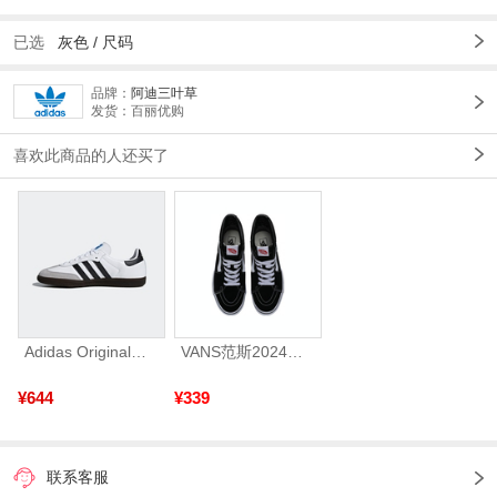
已选
灰色 /
尺码
品牌：
阿迪三叶草
发货：百丽优购
喜欢此商品的人还买了
Adidas Original阿迪三叶草2026年SAMBA OG运动休闲鞋B75806
VANS范斯2024中性SK8-HiCL帆布鞋/硫化鞋VN000D5IB8C
¥644
¥339
联系客服