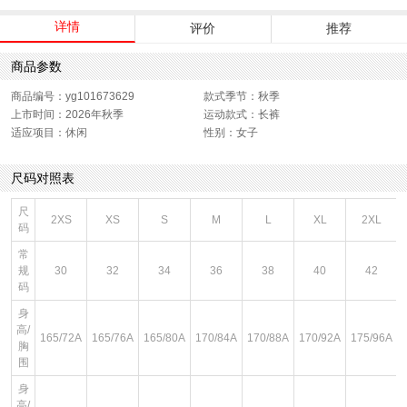
详情
评价
推荐
商品参数
商品编号：yg101673629
款式季节：秋季
上市时间：2026年秋季
运动款式：长裤
适应项目：休闲
性别：女子
尺码对照表
尺
2XS
XS
S
M
L
XL
2XL
码
常
规
30
32
34
36
38
40
42
码
身
高/
165/72A
165/76A
165/80A
170/84A
170/88A
170/92A
175/96A
胸
围
身
高/