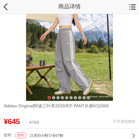
商品详情
Adidas Original阿迪三叶草2026年P PANT长裤KS2866
¥645
不可用优惠券
¥799
促销
限时
1
21天05小时17分06秒