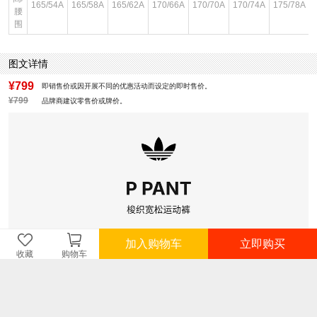
165/54A
165/58A
165/62A
170/66A
170/70A
170/74A
175/78A
腰
围
图文详情
¥799
即销售价或因开展不同的优惠活动而设定的即时售价。
¥799
品牌商建议零售价或牌价。
加入购物车
立即购买
收藏
购物车