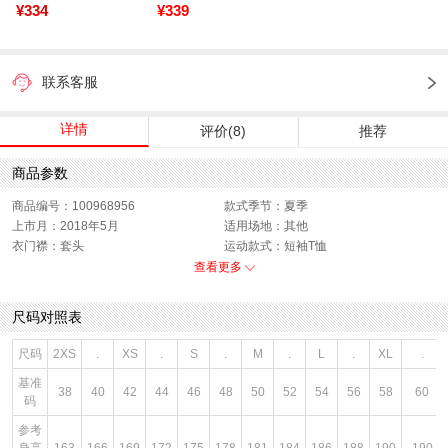
¥334
¥339
联系客服
详情
评价(8)
推荐
商品参数
商品编号：100968956
款式季节：夏季
上市月：2018年5月
适用场地：其他
衣门襟：套头
运动款式：短袖T恤
版型：标准
销售季：18Q2
查看更多
性别：男子
货品来源：招商
渠道划分：线下同步
面料材质：棉
尺码对照表
服细款：圆领短T
领型：圆领
色系：白色
鞋类流行款式：短袖
尺码
2XS
.
XS
.
S
.
M
.
L
.
XL
.
主要功能：其他
基准
38
40
42
44
46
48
50
52
54
56
58
60
码
参考