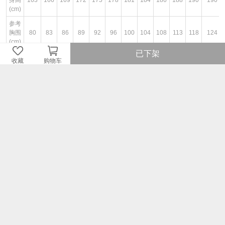
身高
163
166
169
172
175
178
181
184
186
188
190
190
(cm)
参考
胸围
80
83
86
89
92
96
100
104
108
113
118
124
(cm)
已下架
参考
收藏
购物车
腰围
68
71
74
77
80
84
88
92
96
101
106
112.5
(cm)
图文详情
¥159
即销售价或因开展不同的优惠活动而设定的即时售价。
¥299
品牌商建议零售价或牌价。