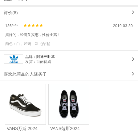
评价(8)
136****
2019-03-30
挺好的，经济又实惠，性价比高！
颜色：白，尺码：XL (合适)
品牌：
阿迪三叶草
发货：百丽优购
喜欢此商品的人还买了
VANS万斯 2024年新款中性OldSkool帆布鞋/硫化鞋VN000D3HY28（延续款）
VANS范斯2024中性SK8-HiCL帆布鞋/硫化鞋VN000D5IB8C