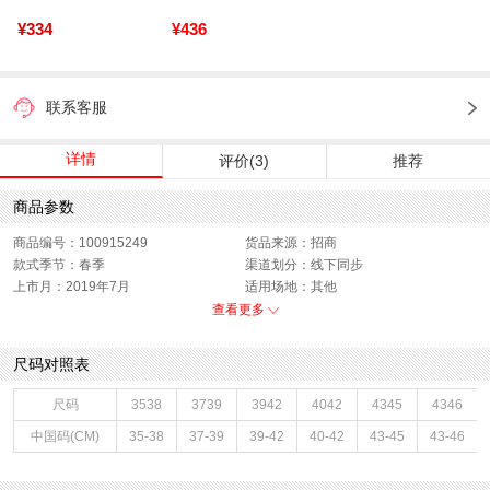
¥334
¥436
联系客服
详情
评价(3)
推荐
商品参数
商品编号：100915249
货品来源：招商
款式季节：春季
渠道划分：线下同步
上市月：2019年7月
适用场地：其他
色系：白色
鞋类流行款式：袜子
查看更多
主要功能：其他
风格：休闲
销售季：19Q3
性别：中性
尺码对照表
尺码
3538
3739
3942
4042
4345
4346
中国码(CM)
35-38
37-39
39-42
40-42
43-45
43-46