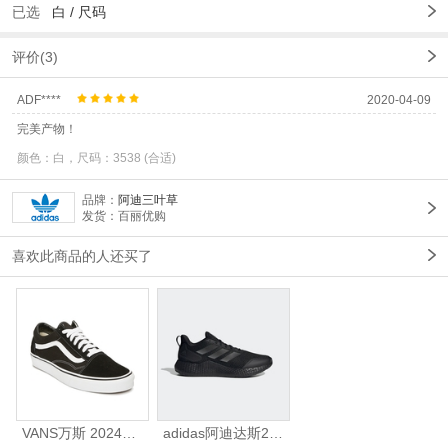
已选
白 /
尺码
评价(3)
ADF****
2020-04-09
完美产物！
颜色：白，尺码：3538 (合适)
品牌：
阿迪三叶草
发货：百丽优购
喜欢此商品的人还买了
VANS万斯 2024年新款中性OldSkool帆布鞋/硫化鞋VN000D3HY28（延续款）
adidas阿迪达斯2025中性edge gamedaySPW FTW-跑步GW2499