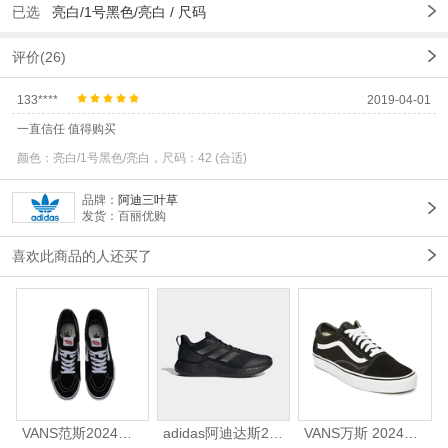
已选
亮白/1号黑色/亮白 /
尺码
评价(26)
133****
2019-04-01
一直信任 值得购买
颜色：亮白/1号黑色/亮白，尺码：42 (合适)
品牌：
阿迪三叶草
发货：百丽优购
喜欢此商品的人还买了
VANS范斯2024中性SK8-HiCL帆布鞋/硫化鞋VN000D5IB8C
adidas阿迪达斯2025中性edge gamedaySPW FTW-跑步GW2499
VANS万斯 2024年新款中性OldSkool帆布鞋/硫化鞋VN000D3HY28（延续款）