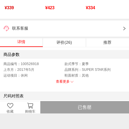
¥339
¥423
¥334
联系客服
详情
评价(26)
推荐
商品参数
商品编号：100526918
款式季节：夏季
上市月：2017年5月
品牌系列：SUPER STAR系列
运动项目：休闲
鞋面材质：其他
适用人群：中性
销售季：17Q2
查看更多
性别：中性
货品来源：招商
渠道划分：线下同步
鞋帮：中帮
尺码对照表
鞋底材质：其他
色系：白色
主要功能：其他
风格：休闲
中国
已售罄
闭合方式：前系带
收藏
购物车
码
21.5
22
22.5
23
23.5
23.5
24
24.5
25
25.5
26
26.5
(CHN)
法码
35.5
36
36.5
37
38
38.5
39
40
40.5
41
42
42.5