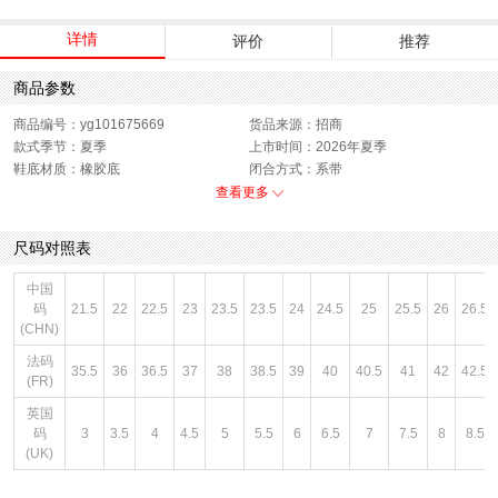
详情
评价
推荐
商品参数
商品编号：yg101675669
货品来源：招商
款式季节：夏季
上市时间：2026年夏季
鞋底材质：橡胶底
闭合方式：系带
性别：中性
查看更多
尺码对照表
中国
码
21.5
22
22.5
23
23.5
23.5
24
24.5
25
25.5
26
26.5
(CHN)
法码
35.5
36
36.5
37
38
38.5
39
40
40.5
41
42
42.5
(FR)
英国
码
3
3.5
4
4.5
5
5.5
6
6.5
7
7.5
8
8.5
(UK)