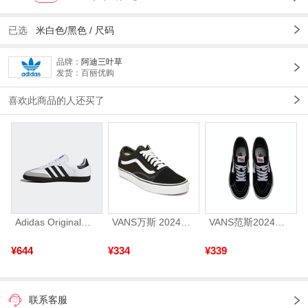
已选
米白色/黑色 /
尺码
品牌：
阿迪三叶草
发货：百丽优购
喜欢此商品的人还买了
Adidas Original阿迪三叶草2026年SAMBA OG运动休闲鞋B75806
VANS万斯 2024年新款中性OldSkool帆布鞋/硫化鞋VN000D3HY28（延续款）
VANS范斯2024中性SK8-HiCL帆布鞋/硫化鞋VN000D5IB8C
¥644
¥334
¥339
联系客服