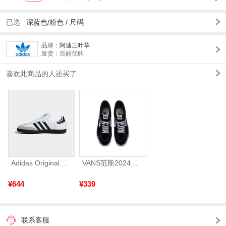
已选
深蓝色/粉色 /
尺码
品牌：
阿迪三叶草
发货：百丽优购
喜欢此商品的人还买了
Adidas Original阿迪三叶草2026年SAMBA OG运动休闲鞋B75806
VANS范斯2024中性SK8-HiCL帆布鞋/硫化鞋VN000D5IB8C
¥644
¥339
联系客服