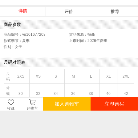
详情
评价
推荐
商品参数
商品编号：yg101677203
货品来源：招商
款式季节：夏季
上市时间：2026年夏季
性别：女子
尺码对照表
尺
2XS
XS
S
M
L
XL
2XL
码
常
规
30
32
34
36
38
40
42
码
加入购物车
立即购买
身
收藏
购物车
高/
165/72A
165/76A
165/80A
170/84A
170/88A
170/92A
175/96A
胸
围
身